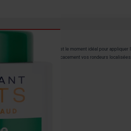
 résultats rapides.
ongée facilitant le drainage, c'est le moment idéal pour appliquer l
t facile à appliquer et cible efficacement vos rondeurs localisées
on testé durant cette période)