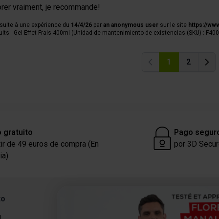
orer vraiment, je recommande!
 suite à une expérience du
14/4/26
par
an anonymous user
sur le site
https://ww
its - Gel Effet Frais 400ml (Unidad de mantenimiento de existencias (SKU) : F40
1
2
Anterior
Anter
 gratuito
Pago segur
tir de 49 euros de compra (En
por 3D Secu
ia)
to
Categorías
l
Proteínas