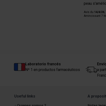
peau s'améli
Avis du
14/4/26
,
Amincissant 7 Nu
Laboratorio francés
Envío
Nº 1 en productos farmacéuticos
a par
Franc
Useful links
A proposi
¿ Quienes somos ?
Notas lega