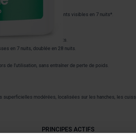
, avec des résultats amincissants visibles en 7 nuits*.
e double en 1 mois.
 nuits.
en 7 nuits, doublée en 28 nuits.
ses en 7 nuits, doublée en 28 nuits.
s de l’utilisation, sans entraîner de perte de poids.
 superficielles modérées, localisées sur les hanches, les cuiss
PRINCIPES ACTIFS