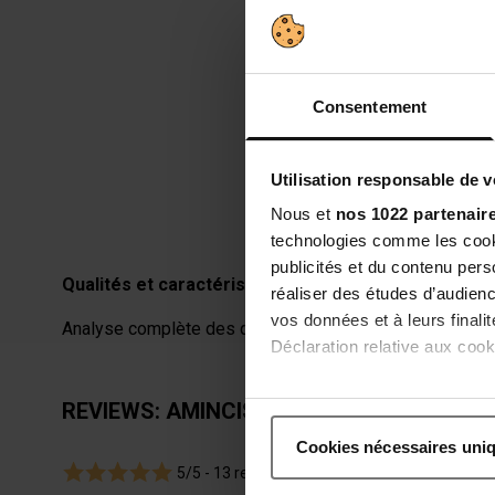
SEL MARIN
Consentement
Lisse la peau et empêche
rétention des liquides c
Utilisation responsable de 
Nous et
nos 1022 partenair
technologies comme les cooki
publicités et du contenu per
Qualités et caractéristiques environnementales de 
réaliser des études d’audienc
vos données et à leurs final
Analyse complète des qualités et caractéristiques envir
Déclaration relative aux cooki
Si vous le permettez, nous a
REVIEWS: AMINCISSANT 7 NUITS - CRÈM
Collecter des informatio
Cookies nécessaires uni
Identifier votre appareil
5/5 -
13 reviews
digitales).