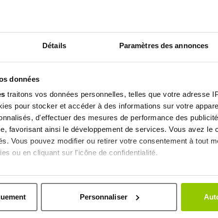
EXTRAIT D'ALGUE
ARGILE
Détails
Paramètres des annonces
 la
Prévient la formation de nouveaux
Favorise 
utanés
amas graisseux
cutanés e
vos données
es
traitons vos données personnelles, telles que votre adresse IP,
es pour stocker et accéder à des informations sur votre appareil
sonnalisés, d'effectuer des mesures de performance des publicité
l’emballage :
e, favorisant ainsi le développement de services. Vous avez le ch
ités. Vous pouvez modifier ou retirer votre consentement à tout 
onnementales de l’emballage en cours de finalisation.
es ou en cliquant sur l'icône de confidentialité.
imerions également :
E EFFET CHAUD 250ML
ns sur votre localisation géographique qui peuvent être précises 
quement
Personnaliser
Auto
 en l'analysant activement pour en relever les caractéristiques s