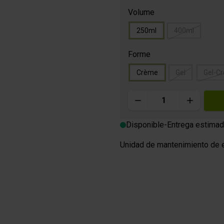
icos
es
Bebidas energéticas isotóni
Volume
Geles
250ml
400ml
m
Forme
Crème
Gel
Gel-C
O GOURMET
Cantidad
es
Disponible
-
Entrega estimad
Unidad de mantenimiento de e