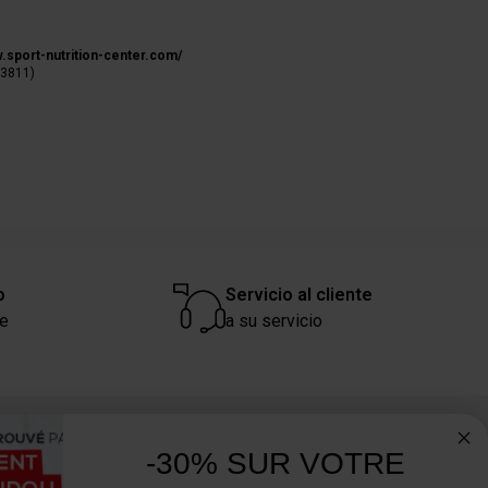
w.sport-nutrition-center.com/
03811)
ior
o
Servicio al cliente
re
a su servicio
¿Necesita consejo? ¿Tiene alguna
-30% SUR VOTRE
pregunta?