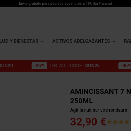
Envío gratuito para pedidos superiores a 49€ (En Francia)
LUD Y BIENESTAR
ACTIVOS ADELGAZANTES
RA
SUN20
-25%
DÈS 70€
| CODE :
SUN25
-35
Morosil
NTOS PARA ADELGAZAR
ADELGAZAMIENTO ACTIVO
ENERGÍA
MINÉRAUX
Cromo
Pérdida de peso
Impulsores de energía
Magnésium
AMINCISSANT 7 N
Konjac
es
Détox
Pre entreno
Potassium
250ML
ne
Estabilización
Creatina Monohidrato
Zinc
Café verde
Agit la nuit sur vos rondeurs
s
ne
Tortas energéticas
Guarana
32,90 €
e
Barras y cápsulas
Extracto de semilla de uva