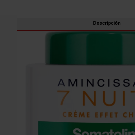
Descripción
Pour un traitement d'attaque à appliquer le soir avec des
La nuit est synonyme de
régénération
. La position all
Grâce à sa texture riche au beurre de karité, la crème es
Durée : 7 nuits, une efficacité doublée en 2 semaines
Résultats visibles dès la 1ère semaine
Formule à 90% d'origine naturelle
Pot de 250ml
Déconseillé aux femmes enceintes et allaitantes (soin n
RÉSULTATS CLINIQUES