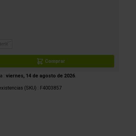
cas
Productos cosméticos
rème
Comprar
a :
viernes, 14 de agosto de 2026
.
xistencias (SKU) :
F4003857