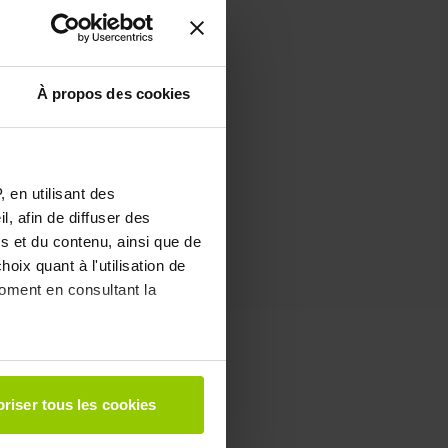
 BLANCHE
À propos des cookies
le drainage des liquides
n excès
 en utilisant des
, afin de diffuser des
s et du contenu, ainsi que de
oix quant à l'utilisation de
moment en consultant la
à plusieurs mètres près
riser tous les cookies
pécifiques (empreintes