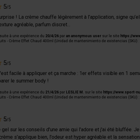
5
/5
rprise ! La crème chauffe légèrement à l’application, signe qu’ell
exture agréable, parfum discret…
 suite à une expérience du
20/4/26
par
an anonymous user
sur le site
https://ww
its - Crème Effet Chaud 400ml (Unidad de mantenimiento de existencias (SKU) 
5
/5
'est facile à appliquer et ça marche : 1er effets visible en 1 sem
parer le summer body !
 suite à une expérience du
21/4/26
par
LESLIE M.
sur le site
https://www.sport-nu
its - Crème Effet Chaud 400ml (Unidad de mantenimiento de existencias (SKU) 
5
/5
 gel sur les conseils d'une amie qui l'adore et j'ai été bluffée. Je
crème s'applique bien, l'odeur est hyper agréable et la sensation