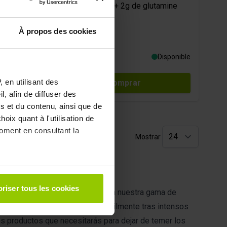
5g de BCAA + 2g de glutamine
par shaker
À propos des cookies
9 vitamines
27,90 €
Disponible
Disponible
 en utilisant des
Comprar
, afin de diffuser des
s et du contenu, ainsi que de
oix quant à l'utilisation de
moment en consultant la
Mostrar
à plusieurs mètres près
riser tous les cookies
culares y articulares?
Descubra nuestra gama de
pécifiques (empreintes
 permitirán recuperarte más fácilmente tras intensos
, reportez-vous à la
section «
os productos que necesitarás para dejar de temer los