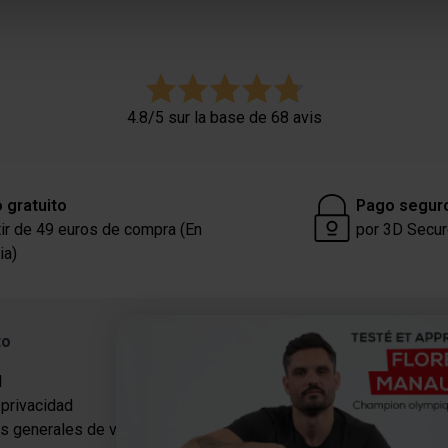
er ou retirer votre consentement à tout moment à partir de la dé
e personnaliser le contenu et les annonces, afin de vous offrir
us permettre une analyse du trafic. Nous partageons égalemen
ec nos partenaires de médias sociaux, de publicité et analyse, q
4.8/5 sur la base de 68 avis
 que vous leur avez fournies par ailleurs ou collectées lors 
 gratuito
Pago segur
tir de 49 euros de compra (En
por 3D Secu
ia)
to
Categorías
l
Proteínas
 privacidad
Suplementos para adelgazar
s generales de venta
Energía