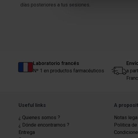
Détails »
. Vous pouvez modifi
días posteriores a tus sesiones.
Les cookies nous permettent d
aux médias sociaux et de no
utilisation de notre site av
avec des informations autres
services.
Laboratorio francés
Envío
Nº 1 en productos farmacéuticos
a par
Franc
Useful links
A proposi
¿ Quienes somos ?
Notas lega
¿ Dónde encontrarnos ?
Politica de
Entrega
Condicione