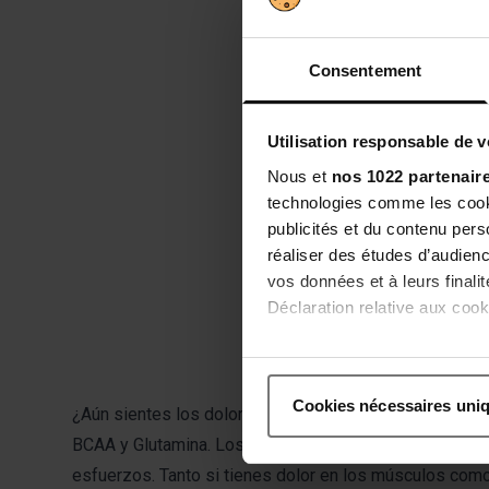
Ratio
Consentement
29,99
Utilisation responsable de 
Nous et
nos 1022 partenair
technologies comme les cooki
publicités et du contenu per
réaliser des études d’audienc
vos données et à leurs final
3
artículos
Déclaration relative aux cooki
Si vous le permettez, nous a
Collecter des informatio
Cookies nécessaires uni
¿Aún sientes los dolores de la sesión del día anterior?
Identifier votre appareil
digitales).
BCAA y Glutamina.
Los BCAA y la Glutamina son aminoá
Pour en savoir plus sur le tr
esfuerzos.
Tanto si tienes dolor en los músculos como