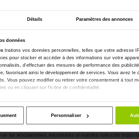
8:1:1)
 4:1:1 enrichi en L-leucine
Ultra dosé en L-leucine
Détails
Paramètres des annonces
 €
37,99 €
Disponible
vos données
es
traitons vos données personnelles, telles que votre adresse IP,
Comprar
Comprar
es pour stocker et accéder à des informations sur votre appareil
sonnalisés, d'effectuer des mesures de performance des publicité
e, favorisant ainsi le développement de services. Vous avez le ch
ités. Vous pouvez modifier ou retirer votre consentement à tout 
es ou en cliquant sur l'icône de confidentialité.
imerions également :
ns sur votre localisation géographique qui peuvent être précises 
quement
Personnaliser
Auto
¿Sigues teniendo problemas para moverte debido a dolores mus
 en l'analysant activement pour en relever les caractéristiques s
cidos esenciales, especialmente para los deportistas, porque te
aitement de vos données personnelles et définir vos préférences
 en las articulaciones, encontrarás en nuestra colección todos l