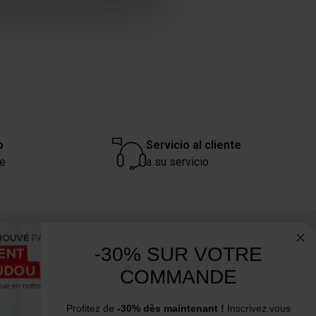
claration sur les cookies.
 des fonctionnalités relatives
t des informations sur votre
ui peuvent combiner celles-ci
de votre utilisation de leurs
o
Servicio al cliente
re
a su servicio
¿Necesita consejo? ¿Tiene alguna
-30% SUR VOTRE
pregunta?
COMMANDE
Estamos a su servicio de lunes a viernes:
de 9:00 a 12:00 y de 14:00 a 16:00
Profitez de
-30% dès maintenant !
Inscrivez vous