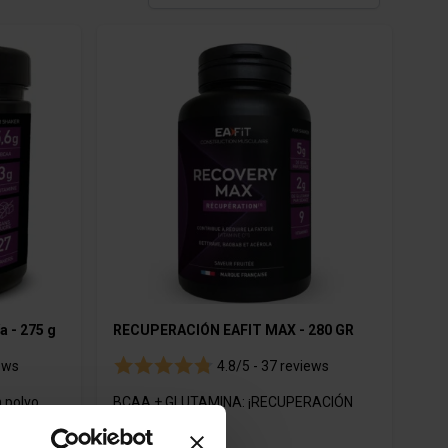
cas
Productos cosméticos
a - 275 g
RECUPERACIÓN EAFIT MAX - 280 GR
ews
4.8/5 -
37 reviews
 polvo
BCAA + GLUTAMINA: ¡RECUPERACIÓN
ÓPTIMA!
(ratio