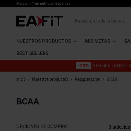
Ir al contenido
Marca nº 1 en nutrición deportiva
Buscar en toda la tienda...
NUESTROS PRODUCTOS
MIS METAS
SA
BEST SELLERS
-20%
DÈS 60€
| CODE :
PROTEÍNAS
DESARROLLO MUSCULAR
CATÉGORIES
SUPLEME
ACTIFS
Inicio
/
Nuestros productos
/
Recuperación
/
BCAA
Protéinas Whey
Desarrollo muscular
Articulaciones
Proteína
Collagène
Gainers
Aumento de peso
Belleza
Quemador
Omega 3
BCAA
Caseína
Secado y definición muscular
Bienestar cotidiano
Drenante
Glucosami
Proteínas vegetales y veganas
Digestión y el Tránsito
Captadore
Chondroïti
Barras de proteínas
Sistema inmunológico
Détox
Mélatonin
OPCIONES DE COMPRA
3
artículos