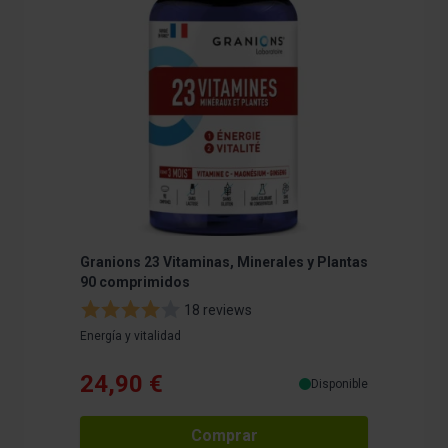
Granions 23 Vitaminas, Minerales y Plantas
Granions
90 comprimidos
90 comp
18 reviews
Energía y vitalidad
Energía - 
mayores
24,90 €
24,9
Disponible
Comprar