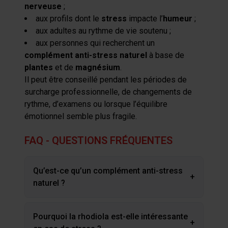
nerveuse
;
votre consentement à tout moment à partir de la
aux profils dont le
stress
impacte l’
humeur
;
déclaration sur les cookies.
aux adultes au rythme de vie soutenu ;
aux personnes qui recherchent un
Les cookies nous permettent de personnaliser le contenu
complément anti-stress naturel
à base de
et les annonces, afin de vous offrir des fonctionnalités
plantes
et de
magnésium
.
relatives aux médias sociaux et de nous permettre une
Il peut être conseillé pendant les périodes de
analyse du trafic. Nous partageons également des
surcharge professionnelle, de changements de
informations sur votre utilisation de notre site avec nos
rythme, d’examens ou lorsque l’équilibre
partenaires de médias sociaux, de publicité et analyse,
émotionnel semble plus fragile.
qui peuvent combiner celles-ci avec des informations
autres que vous leur avez fournies par ailleurs ou
FAQ - QUESTIONS FRÉQUENTES
collectées lors de votre utilisation de leurs services.
Qu’est-ce qu’un complément anti-stress
+
naturel ?
Pourquoi la rhodiola est-elle intéressante
+