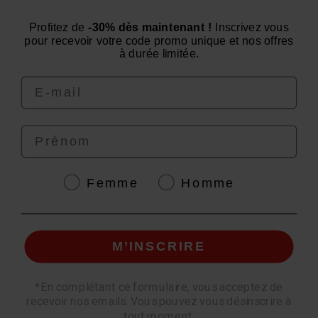
Estamos a su servicio de lunes a viernes: de 9:00 a
Profitez de
-30% dès maintenant !
Inscrivez vous
pour recevoir votre code promo unique et nos offres
12:00 y de 14:00 a 16:00
à durée limitée.
Email
Prénom
4.6
/
5
Genre
Femme
Homme
© EAFIT 2026 | Pago seguro *Norma AFNOR NF EN 17444. Consulte la ficha del
M’INSCRIRE
producto.
*
En complétant ce formulaire, vous acceptez de
recevoir nos emails. Vous pouvez vous désinscrire à
Paga de forma segura
Cantidad
tout moment.