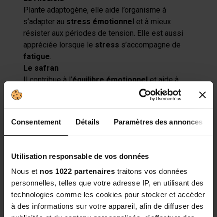
Plante adaptogène, elle aide l’organisme à
s’adapter au
stress émotionnel
et à mieux
résister aux périodes de tension. Elle est aussi
appréciée lorsque le
stress
s’accompagne de
fatigue
.
Le safran
Il contribue à l’
équilibre émotionnel
et aide à
maintenir une
humeur
positive. C’est un actif
phare dans une formule orientée
bien-être
mental
et
sérénité
.
Consentement
Détails
Paramètres des annonces
Le ginseng
Traditionnellement utilisé pour soutenir la vitalité,
il accompagne l’organisme lorsque le rythme
Utilisation responsable de vos données
s’intensifie et que la résistance physique ou
Nous et
nos 1022 partenaires
traitons vos données
mentale est plus sollicitée.
personnelles, telles que votre adresse IP, en utilisant des
Le magnésium
technologies comme les cookies pour stocker et accéder
Indispensable dans une formule
anti-stress
à des informations sur votre appareil, afin de diffuser des
naturel
, il aide à réduire la
fatigue
et participe au