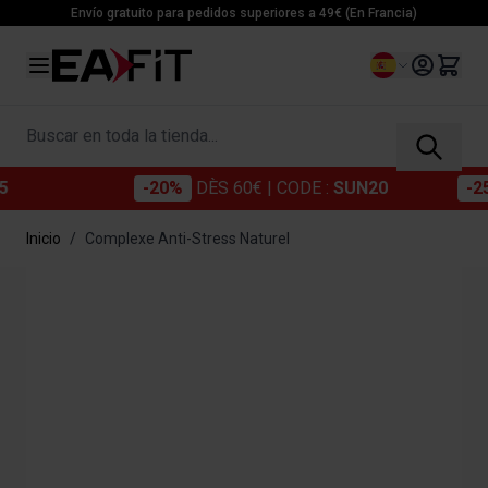
Ir al contenido
Envío gratuito para pedidos superiores a 49€ (En Francia)
Lenguaje
Buscar en toda la tienda...
-20%
DÈS 60€
-20%
DÈS 60€
| CODE :
| CODE :
SUN20
SUN20
-25%
DÈS 70€
-25%
D
Inicio
/
Complexe Anti-Stress Naturel
Main image
Click to view image in fullscreen