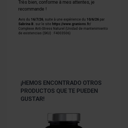
Très bien, conforme à mes attentes, je
recommande !
Avis du
16/7/26
, suite à une expérience du
10/6/26
par
Sabrina B.
sur le site
https://www.granions.fr/
Complexe Anti-Stress Naturel (Unidad de mantenimiento
de existencias (SKU) : F4003506)
¡HEMOS ENCONTRADO OTROS
PRODUCTOS QUE TE PUEDEN
GUSTAR!
Navigating through the elements of the carousel is poss
Press to skip carousel
Press to go to carousel navigation