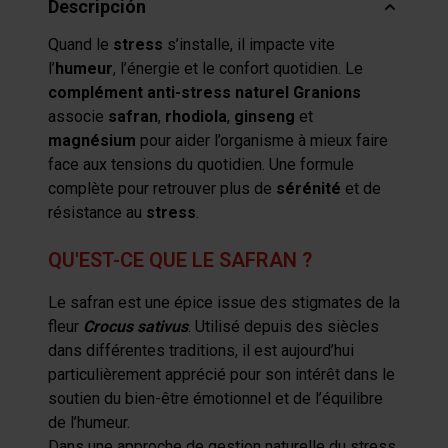
Descripción
Quand le
stress
s’installe, il impacte vite
l’
humeur
, l’énergie et le confort quotidien. Le
complément anti-stress naturel Granions
associe
safran
,
rhodiola
,
ginseng
et
magnésium
pour aider l’organisme à mieux faire
face aux tensions du quotidien. Une formule
complète pour retrouver plus de
sérénité
et de
résistance au
stress
.
QU'EST-CE QUE LE SAFRAN ?
Le safran est une épice issue des stigmates de la
fleur
Crocus sativus
. Utilisé depuis des siècles
dans différentes traditions, il est aujourd’hui
particulièrement apprécié pour son intérêt dans le
soutien du bien-être émotionnel et de l’équilibre
de l’humeur.
Dans une approche de gestion naturelle du stress,