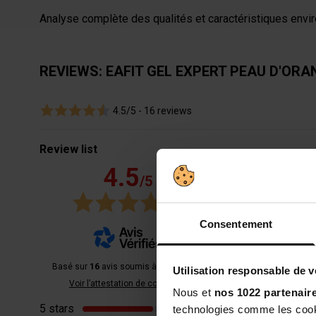
Analyse complète des qualités et caractéristiques envir
REVIEWS: EAFIT GEL EXPERT PEAU D'ORA
4.5/5 -
16 reviews
Review list
4.5
/5
Très efficace 
Consentement
Avis du
14/6/24
,
EAFIT Gel Expert
Basé sur
16
avis soumis à un contrôle
Utilisation responsable de 
Voir l’attestation de confiance
Nous et
nos 1022 partenair
5 stars
10
technologies comme les cooki