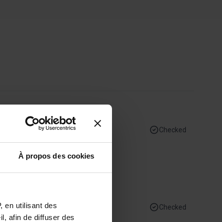
Checked
À propos des cookies
0941)
 en utilisant des
Checked
, afin de diffuser des