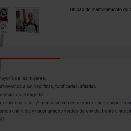
Unidad de mantenimiento de e
e
ew larger image
View larger image
 mayoría de las mujeres.
vernos a lucirlas: finas, tonificadas, afiladas ...
ernas, es la tragedia.
a salir con falda. ¡Y menos aún en esos micro-shorts súper tre
nos una falda y hacer amigos verdes de envidia frente a nuestra
o)?