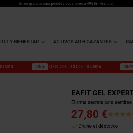
Envío gratuito para pedidos superiores a 49€ (En Francia)
LUD Y BIENESTAR
ACTIVOS ADELGAZANTES
RA
SUN20
-25%
DÈS 70€
| CODE :
SUN25
-35
Morosil
NTOS PARA ADELGAZAR
ADELGAZAMIENTO ACTIVO
ENERGÍA
MINÉRAUX
Cromo
Pérdida de peso
Impulsores de energía
Magnésium
EAFIT GEL EXPER
Konjac
es
Détox
Pre entreno
Potassium
El arma secreta para sentirse
ne
Estabilización
Creatina Monohidrato
Zinc
Café verde
27,80 €
s
ne
Tortas energéticas
Guarana
e
Barras y cápsulas
Draine et déstocke
Extracto de semilla de uva