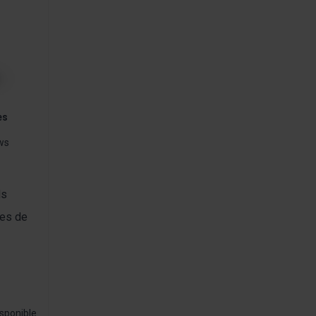
es
ws
ds
ies de
sponible