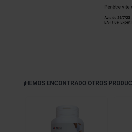
Pénètre vite 
Avis du
26/7/23
,
EAFIT Gel Expert
¡HEMOS ENCONTRADO OTROS PRODUCT
Navigating through the elements of the carousel is pos
Press to skip carousel