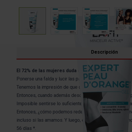
View larger image
View larger image
View larger imag
Vi
Descripción
El 72% de las mujeres duda en llevar falda.
Ponerse una falda y lucir las piernas no es fácil para la
Tenemos la impresión de que deben ser perfectas para atre
Entonces, cuando además descubrimos celulitis en las pi
Imposible sentirse lo suficientemente cómodo como par
Entonces, ¿cómo podemos redescubrir el placer de poner
incluso si las amamos. Y luego, ellos hacen lo mismo, n
56 días *.