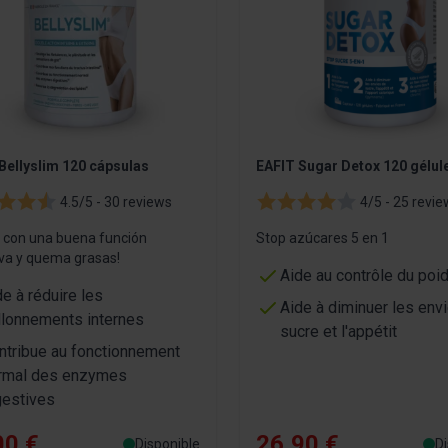
Bellyslim 120 cápsulas
EAFIT Sugar Detox 120 gélul
4.5/5 -
30 reviews
4/5 -
25 revie
 con una buena función
Stop azúcares 5 en 1
iva y quema grasas!
Aide au contrôle du poi
de à réduire les
Aide à diminuer les env
llonnements internes
sucre et l'appétit
ntribue au fonctionnement
rmal des enzymes
gestives
00 €
26,90 €
Disponible
Di