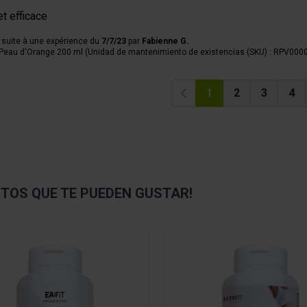
et efficace
 suite à une expérience du
7/7/23
par
Fabienne G.
 Peau d'Orange 200 ml (Unidad de mantenimiento de existencias (SKU) : RPV000
1
2
3
4
Anterior
OS QUE TE PUEDEN GUSTAR!
sible using the tab key. You can skip the carousel or go straight