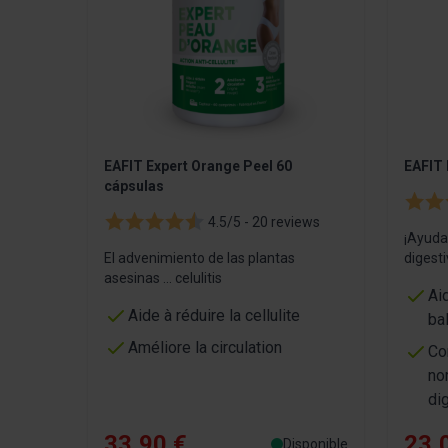
EAFIT Expert Orange Peel 60
EAFIT 
cápsulas
4.5/5 -
20 reviews
¡Ayuda
El advenimiento de las plantas
digest
asesinas ... celulitis
Ai
Aide à réduire la cellulite
ba
Améliore la circulation
Co
no
di
33,90 €
23,
Disponible