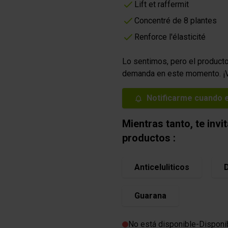
icos
es
Bebidas energéticas isotóni
Lift et raffermit
Geles
Concentré de 8 plantes
Renforce l'élasticité
m
Lo sentimos, pero el product
demanda en este momento. ¡V
O GOURMET
Notificarme cuando e
es
Mientras tanto, te inv
productos :
Anticeluliticos
Guarana
No está disponible
-
Disponi