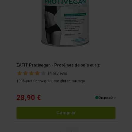
EAFIT Protivegan - Protéines de pois et riz
PAN
14 reviews
100% proteína vegetal, sin gluten, sin soja
SOFT
28,90 €
14
Disponible
Comprar