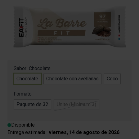
2,30 €
4.5/5 -
81 reviews
Moins de 97 kcal par barre
Plus de 9 g de protéine par barre
Très faible en sucres
5 vitamines et oligoéléments
Sabor
Chocolate
Chocolate
Chocolate con avellanas
Coco
Formato
Paquete de 32
Unite (Minimum 3)
Disponible
Entrega estimada :
viernes, 14 de agosto de 2026
.