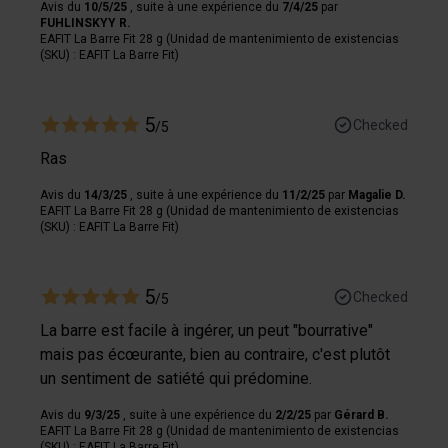
Avis du
10/5/25
, suite à une expérience du
7/4/25
par
déclaration sur les cookies.
FUHLINSKYY R.
EAFIT La Barre Fit 28 g (Unidad de mantenimiento de existencias
(SKU) : EAFIT La Barre Fit)
Les cookies nous permettent de personnaliser le contenu
et les annonces, afin de vous offrir des fonctionnalités
relatives aux médias sociaux et de nous permettre une
5
Checked
/5
analyse du trafic. Nous partageons également des
Ras
informations sur votre utilisation de notre site avec nos
partenaires de médias sociaux, de publicité et analyse,
Avis du
14/3/25
, suite à une expérience du
11/2/25
par
Magalie D.
qui peuvent combiner celles-ci avec des informations
EAFIT La Barre Fit 28 g (Unidad de mantenimiento de existencias
(SKU) : EAFIT La Barre Fit)
autres que vous leur avez fournies par ailleurs ou
collectées lors de votre utilisation de leurs services.
5
Checked
/5
La barre est facile à ingérer, un peut "bourrative"
mais pas écœurante, bien au contraire, c'est plutôt
un sentiment de satiété qui prédomine.
Avis du
9/3/25
, suite à une expérience du
2/2/25
par
Gérard B.
EAFIT La Barre Fit 28 g (Unidad de mantenimiento de existencias
(SKU) : EAFIT La Barre Fit)