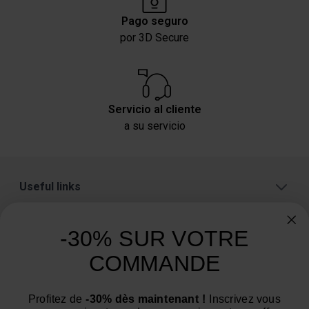
Pago seguro
por 3D Secure
Servicio al cliente
a su servicio
Useful links
A proposito
-30% SUR VOTRE
Categorías
COMMANDE
¿Necesita consejo? ¿Tiene alguna pregunta?
Estamos a su servicio de lunes a viernes: de 9:00 a
Profitez de
-30% dès maintenant !
Inscrivez vous