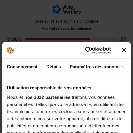
Basé sur
81
avis soumis à un contrôle
Voir l’attestation de confiance
5 stars
57
4 stars
14
3 stars
6
2 stars
1
Consentement
Détails
Paramètres des annonces
1 star
2
Sort reviews
Utilisation responsable de vos données
Nous et
nos 1022 partenaires
traitons vos données
personnelles, telles que votre adresse IP, en utilisant des
technologies comme les cookies pour stocker et accéder
à des informations sur votre appareil, afin de diffuser des
publicités et du contenu personnalisés, d'effectuer des
mesures de performance des publicités et du contenu,