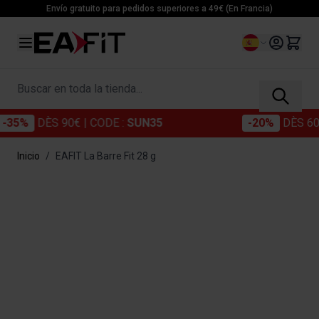
Ir al contenido
Envío gratuito para pedidos superiores a 49€ (En Francia)
Lenguaje
Buscar en toda la tienda...
5%
DÈS 90€
| CODE :
SUN35
-20%
DÈS 60€
| 
Inicio
/
EAFIT La Barre Fit 28 g
Main image
Click to view image in fullscreen