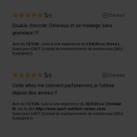
5
Checked
/5
Double chocolat. Délicieux et se mélange sans
grumeaux !!!
Avis du
15/7/26
, suite à une expérience du
13/6/26
par
Gizou L.
Suero puro EAFIT (Unidad de mantenimiento de existencias (SKU) :
PUREWHEY)
5
Checked
/5
Cette whey me convient parfaitement, je l'utilise
depuis des années !!
Avis du
11/7/26
, suite à une expérience du
30/5/26
par
Christian
M.
sur le site
https://www.sport-nutrition-center.com/
Suero puro EAFIT (Unidad de mantenimiento de existencias (SKU) :
PUREWHEY)