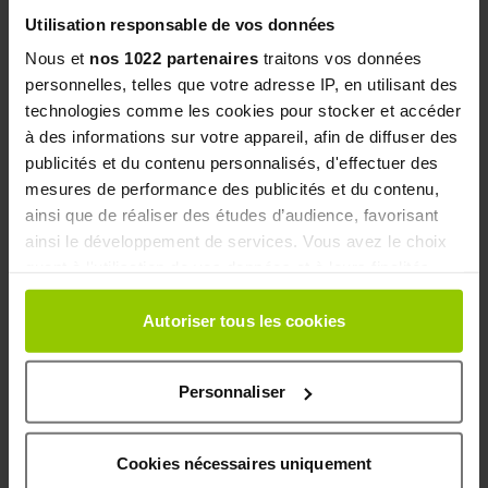
nuestros asesores nutricionales en línea, EAFIT está a
Utilisation responsable de vos données
su lado todos los días.
Nous et
nos 1022 partenaires
traitons vos données
personnelles, telles que votre adresse IP, en utilisant des
Cumple la norma AFNOR NF V 94-001 y la normativa
technologies comme les cookies pour stocker et accéder
antidopaje en la fecha de fabricación del lote.
à des informations sur votre appareil, afin de diffuser des
publicités et du contenu personnalisés, d'effectuer des
Peso neto : 1,8 kg - 45 shakers de 40 g - Sabor intenso a
mesures de performance des publicités et du contenu,
vainilla
ainsi que de réaliser des études d’audience, favorisant
Fabricado en Francia - Ingredientes de origen
ainsi le développement de services. Vous avez le choix
comunitario/no comunitario.
quant à l'utilisation de vos données et à leurs finalités.
Bebida de alto contenido proteico en polvo con
Vous pouvez modifier ou retirer votre consentement à
edulcorantes.
tout moment en consultant la Déclaration relative aux
Autoriser tous les cookies
cookies ou en cliquant sur l'icône de confidentialité.
*Whey = proteína de suero de leche
Personnaliser
Si vous le permettez, nous aimerions également :
Más Información
Collecter des informations sur votre localisation
géographique qui peuvent être précises à plusieurs
Cookies nécessaires uniquement
mètres près