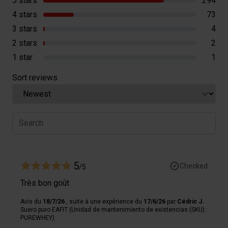
5 stars
294
4 stars
73
3 stars
4
2 stars
2
1 star
1
Sort reviews
5
Checked
/5
Très bon goût
Avis du
18/7/26
, suite à une expérience du
17/6/26
par
Cédric J.
Suero puro EAFIT (Unidad de mantenimiento de existencias (SKU) :
PUREWHEY)