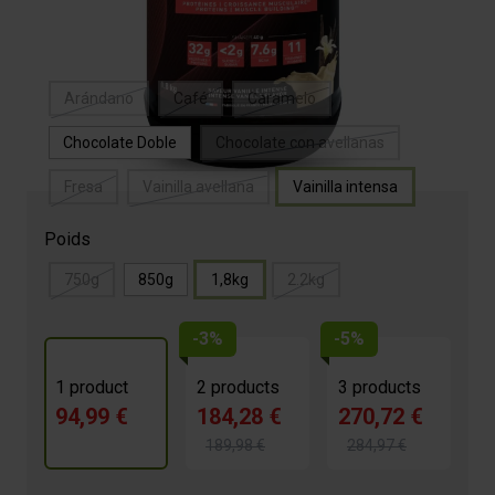
Saveur
Arándano
Café
Caramelo
Chocolate Doble
Chocolate con avellanas
Fresa
Vainilla avellana
Vainilla intensa
Poids
750g
850g
1,8kg
2.2kg
-3%
-5%
1 product
2 products
3 products
94,99 €
184,28 €
270,72 €
189,98 €
284,97 €