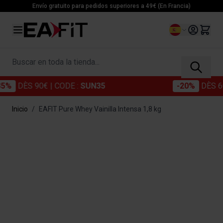
Ir al contenido
Envío gratuito para pedidos superiores a 49€ (En Francia)
Lenguaje
Buscar en toda la tienda...
DÈS 90€
| CODE :
SUN35
-20%
DÈS 60€
| 
Inicio
/
EAFIT Pure Whey Vainilla Intensa 1,8 kg
Main image
Click to view image in fullscreen