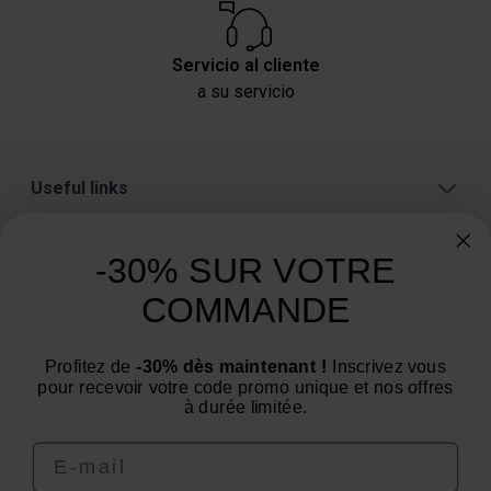
Servicio al cliente
a su servicio
Useful links
A proposito
-30% SUR VOTRE
Categorías
COMMANDE
¿Necesita consejo? ¿Tiene alguna pregunta?
Estamos a su servicio de lunes a viernes: de 9:00 a
Profitez de
-30% dès maintenant !
Inscrivez vous
pour recevoir votre code promo unique et nos offres
12:00 y de 14:00 a 16:00
à durée limitée.
Email