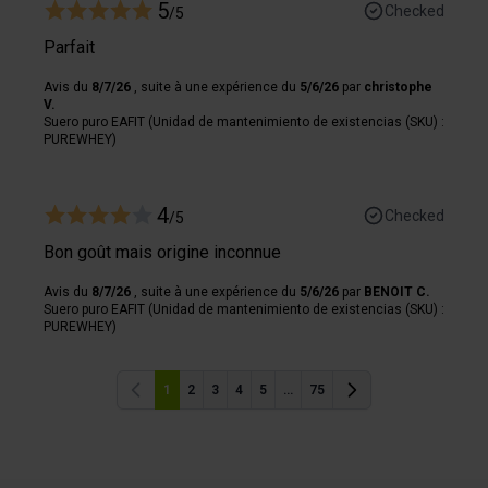
5
Checked
/5
Parfait
Avis du
8/7/26
, suite à une expérience du
5/6/26
par
christophe
V.
Suero puro EAFIT (Unidad de mantenimiento de existencias (SKU) :
PUREWHEY)
4
Checked
/5
Bon goût mais origine inconnue
Avis du
8/7/26
, suite à une expérience du
5/6/26
par
BENOIT C.
Suero puro EAFIT (Unidad de mantenimiento de existencias (SKU) :
PUREWHEY)
1
2
3
4
5
...
75
Anterior
Anterior