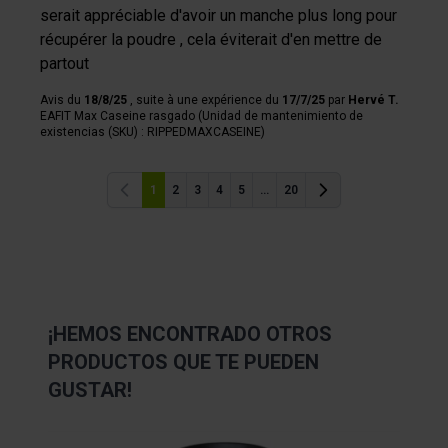
serait appréciable d'avoir un manche plus long pour
récupérer la poudre , cela éviterait d'en mettre de
partout
Avis du
18/8/25
, suite à une expérience du
17/7/25
par
Hervé T.
EAFIT Max Caseine rasgado (Unidad de mantenimiento de
existencias (SKU) : RIPPEDMAXCASEINE)
1
2
3
4
5
...
20
Anterior
Anterior
¡HEMOS ENCONTRADO OTROS
PRODUCTOS QUE TE PUEDEN
GUSTAR!
Navigating through the elements of the carousel is possibl
Press to skip carousel
Press to go to carousel navigation