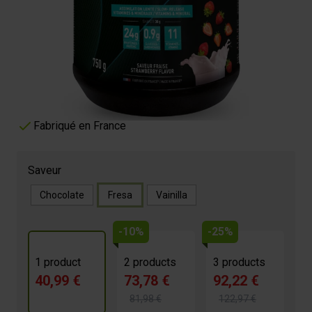
secos!
40,99 €
4.5/5 -
100 reviews
24g de protéines par shaker
Assimilation lente
11 vitamines
Fabriqué en France
Saveur
Chocolate
Fresa
Vainilla
-10%
-25%
1 product
2 products
3 products
40,99 €
73,78 €
92,22 €
81,98 €
122,97 €