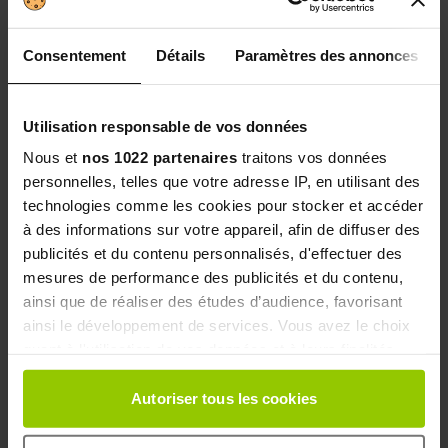
4.5
/5
Consentement
Détails
Paramètres des annonces
Utilisation responsable de vos données
Basé sur
100
avis soumis à un contrôle
Nous et
nos 1022 partenaires
traitons vos données
Voir l’attestation de confiance
personnelles, telles que votre adresse IP, en utilisant des
technologies comme les cookies pour stocker et accéder
5 stars
66
à des informations sur votre appareil, afin de diffuser des
4 stars
26
publicités et du contenu personnalisés, d'effectuer des
3 stars
3
mesures de performance des publicités et du contenu,
2 stars
2
ainsi que de réaliser des études d’audience, favorisant
1 star
2
ainsi le développement de services. Vous avez le choix
quant à l'utilisation de vos données et à leurs finalités.
Sort reviews
Vous pouvez modifier ou retirer votre consentement à
tout moment en consultant la Déclaration relative aux
Autoriser tous les cookies
cookies ou en cliquant sur l'icône de confidentialité.