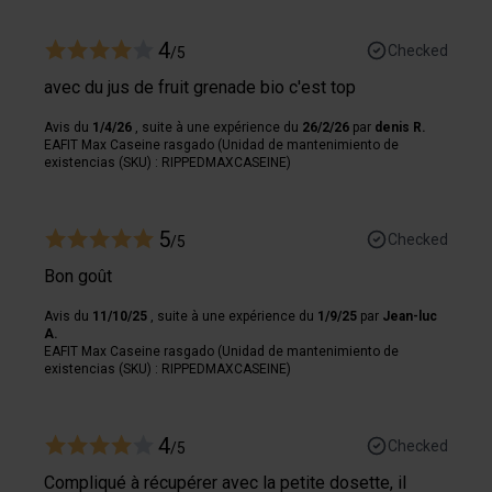
partenaires de médias sociaux, de publicité et analyse,
qui peuvent combiner celles-ci avec des informations
4
Checked
/5
autres que vous leur avez fournies par ailleurs ou
avec du jus de fruit grenade bio c'est top
collectées lors de votre utilisation de leurs services.
Avis du
1/4/26
, suite à une expérience du
26/2/26
par
denis R.
EAFIT Max Caseine rasgado (Unidad de mantenimiento de
existencias (SKU) : RIPPEDMAXCASEINE)
5
Checked
/5
Bon goût
Avis du
11/10/25
, suite à une expérience du
1/9/25
par
Jean-luc
A.
EAFIT Max Caseine rasgado (Unidad de mantenimiento de
existencias (SKU) : RIPPEDMAXCASEINE)
4
Checked
/5
Compliqué à récupérer avec la petite dosette, il