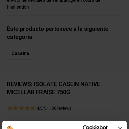
environnementales de l’emballage en cours de
finalisation.
Este producto pertenece a la siguiente
categoría
Caseína
REVIEWS: ISOLATE CASEIN NATIVE
MICELLAR FRAISE 750G
4.5/5 -
100 reviews
Review list