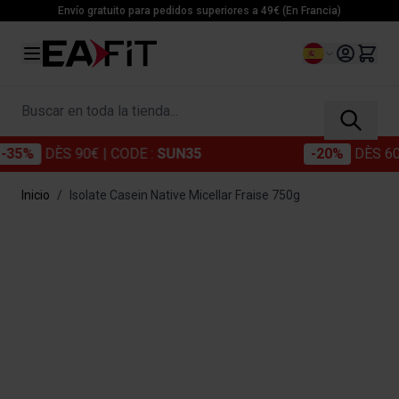
Ir al contenido
Envío gratuito para pedidos superiores a 49€ (En Francia)
Lenguaje
Buscar en toda la tienda...
%
DÈS 90€
| CODE :
SUN35
-20%
DÈS 60€
| C
Inicio
/
Isolate Casein Native Micellar Fraise 750g
Main image
Click to view image in fullscreen