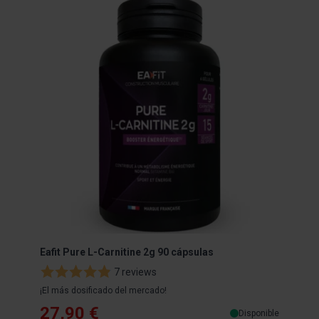
Eafit Pure L-Carnitine 2g 90 cápsulas
EAFI
7 reviews
¡El más dosificado del mercado!
Para 
27,90 €
33
Disponible