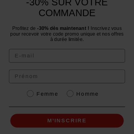
-30% SUR VOTRE
Categorías
COMMANDE
¿Necesita consejo? ¿Tiene alguna pregunta?
Estamos a su servicio de lunes a viernes: de 9:00 a
Profitez de
-30% dès maintenant !
Inscrivez vous
pour recevoir votre code promo unique et nos offres
12:00 y de 14:00 a 16:00
à durée limitée.
Email
Prénom
4.6
/
5
Genre
Femme
Homme
© EAFIT 2026 | Pago seguro *Norma AFNOR NF EN 17444. Consulte la ficha del
M’INSCRIRE
producto.