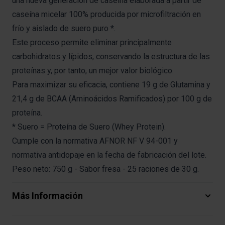
una nueva generación de caseína elaborada a partir de
caseína micelar 100% producida por microfiltración en
frío y aislado de suero puro *.
Este proceso permite eliminar principalmente
carbohidratos y lípidos, conservando la estructura de las
proteínas y, por tanto, un mejor valor biológico.
Para maximizar su eficacia, contiene 19 g de Glutamina y
21,4 g de BCAA (Aminoácidos Ramificados) por 100 g de
proteína.
* Suero = Proteína de Suero (Whey Protein).
Cumple con la normativa AFNOR NF V 94-001 y
normativa antidopaje en la fecha de fabricación del lote.
Peso neto: 750 g - Sabor fresa - 25 raciones de 30 g.
Más Información