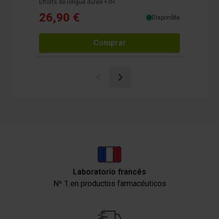
Efforts de longue durée +3H
Efforts de
26,90 €
26,9
Disponible
Comprar
Laboratorio francés
Nº 1 en productos farmacéuticos