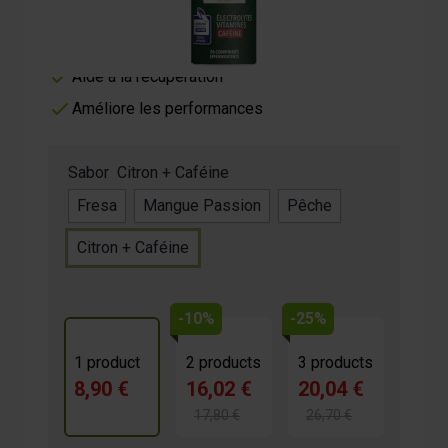
4 électrolytes essentiels
Contribue à l'hydratation
Aide à la récupération
Améliore les performances
Sabor
Citron + Caféine
Fresa
Mangue Passion
Pêche
Citron + Caféine
-10%
-25%
1 product
2 products
3 products
8,90 €
16,02 €
20,04 €
17,80 €
26,70 €