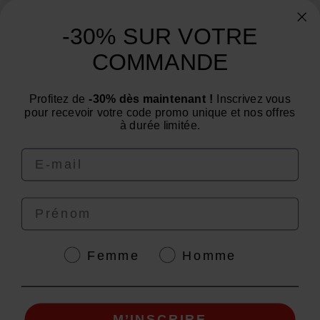
A proposito
-30% SUR VOTRE
Categorías
COMMANDE
¿Necesita consejo? ¿Tiene alguna pregunta?
Estamos a su servicio de lunes a viernes: de 9:00 a
Profitez de
-30% dès maintenant !
Inscrivez vous
pour recevoir votre code promo unique et nos offres
12:00 y de 14:00 a 16:00
à durée limitée.
Email
Prénom
4.6
/
5
Genre
Femme
Homme
© EAFIT 2026 | Pago seguro *Norma AFNOR NF EN 17444. Consulte la ficha del
M’INSCRIRE