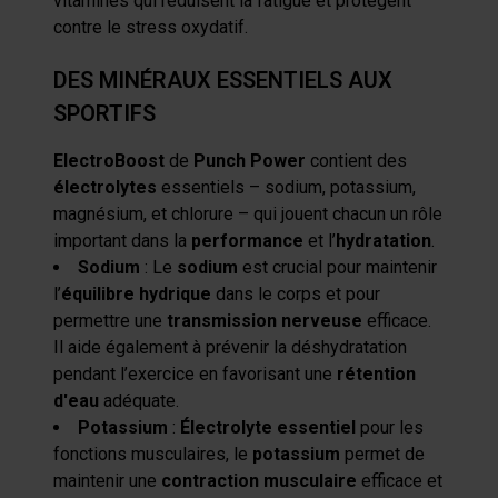
vitamines qui réduisent la fatigue et protègent
contre le stress oxydatif.
DES MINÉRAUX ESSENTIELS AUX
SPORTIFS
ElectroBoost
de
Punch Power
contient des
électrolytes
essentiels – sodium, potassium,
magnésium, et chlorure – qui jouent chacun un rôle
important dans la
performance
et l’
hydratation
.
Sodium
: Le
sodium
est crucial pour maintenir
l’
équilibre hydrique
dans le corps et pour
permettre une
transmission nerveuse
efficace.
Il aide également à prévenir la déshydratation
pendant l’exercice en favorisant une
rétention
d'eau
adéquate.
Potassium
:
Électrolyte essentiel
pour les
fonctions musculaires, le
potassium
permet de
maintenir une
contraction musculaire
efficace et