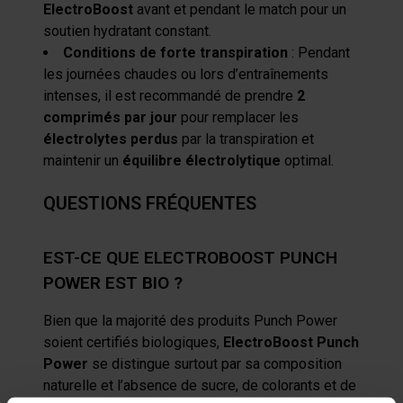
ElectroBoost
avant et pendant le match pour un
soutien hydratant constant.
Conditions de forte transpiration
: Pendant
les journées chaudes ou lors d’entraînements
intenses, il est recommandé de prendre
2
comprimés par jour
pour remplacer les
électrolytes perdus
par la transpiration et
maintenir un
équilibre électrolytique
optimal.
QUESTIONS FRÉQUENTES
EST-CE QUE ELECTROBOOST PUNCH
POWER EST BIO ?
Bien que la majorité des produits Punch Power
soient certifiés biologiques,
ElectroBoost Punch
Power
se distingue surtout par sa composition
naturelle et l’absence de sucre, de colorants et de