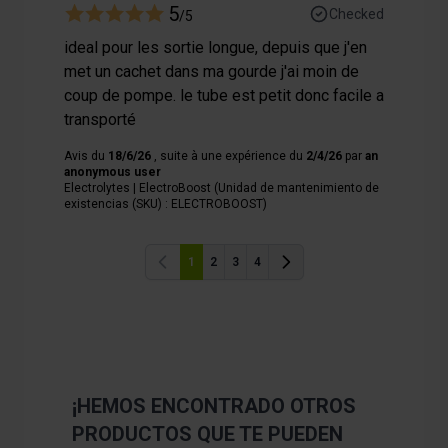
5
Checked
/5
ideal pour les sortie longue, depuis que j'en
met un cachet dans ma gourde j'ai moin de
coup de pompe. le tube est petit donc facile a
transporté
Avis du
18/6/26
, suite à une expérience du
2/4/26
par
an
anonymous user
Electrolytes | ElectroBoost (Unidad de mantenimiento de
existencias (SKU) : ELECTROBOOST)
1
2
3
4
Anterior
Anterior
¡HEMOS ENCONTRADO OTROS
PRODUCTOS QUE TE PUEDEN