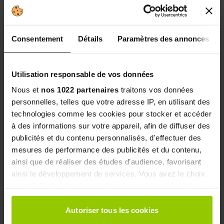
conservateurs.
QUELS SONT LES SIGNES DE
Consentement
Détails
Paramètres des annonces
SURCONSOMMATION D’ÉLECTROLYTES
?
Utilisation responsable de vos données
Une
surconsommation d’électrolytes
peut
Nous et
nos 1022 partenaires
traitons vos données
entraîner des symptômes tels que des crampes,
personnelles, telles que votre adresse IP, en utilisant des
des ballonnements ou une sensation de soif
technologies comme les cookies pour stocker et accéder
excessive. Il est donc important de respecter les
à des informations sur votre appareil, afin de diffuser des
recommandations de dosage pour éviter tout
publicités et du contenu personnalisés, d'effectuer des
inconfort.
mesures de performance des publicités et du contenu,
ainsi que de réaliser des études d’audience, favorisant
QUI SOMMES-NOUS ?
ainsi le développement de services. Vous avez le choix
Depuis plus de 20 ans,
Punch Power
, marque
quant à l'utilisation de vos données et à leurs finalités.
française localisée dans les
Alpes-Maritimes
,
Vous pouvez modifier ou retirer votre consentement à
s’est affirmée comme un acteur incontournable de
tout moment en consultant la Déclaration relative aux
Autoriser tous les cookies
la
nutrition sportive
naturelle. Nos produits,
cookies ou en cliquant sur l'icône de confidentialité.