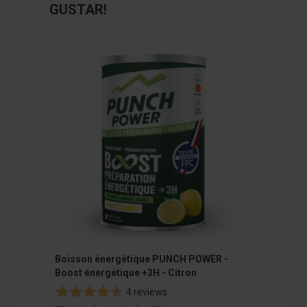
GUSTAR!
Navigating through the elements of the carousel is poss
Press to skip carousel
Press to go to carousel navigation
Boisson énergétique PUNCH POWER -
Boisson 
Boost énergétique +3H - Citron
Courte D
4 reviews