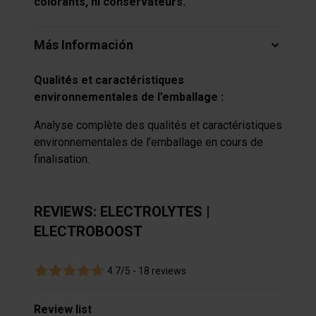
colorants, ni conservateurs.
informations sur votre utilisation de notre site avec nos
partenaires de médias sociaux, de publicité et analyse,
qui peuvent combiner celles-ci avec des informations
Más Información
autres que vous leur avez fournies par ailleurs ou
collectées lors de votre utilisation de leurs services.
Qualités et caractéristiques
environnementales de l’emballage :
Analyse complète des qualités et caractéristiques
environnementales de l’emballage en cours de
finalisation.
REVIEWS: ELECTROLYTES |
ELECTROBOOST
4.7/5 -
18 reviews
Review list