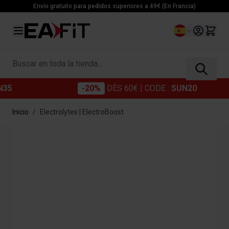
Ir al contenido
Envío gratuito para pedidos superiores a 49€ (En Francia)
Lenguaje
Buscar en toda la tienda...
-20%
DÈS 60€
| CODE :
SUN20
-25
Inicio
/
Electrolytes | ElectroBoost
Main image
Click to view image in fullscreen