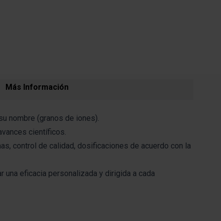
age
View larger image
View larger image
Más Información
su nombre (granos de iones).
vances científicos.
as, control de calidad, dosificaciones de acuerdo con la
ar una eficacia personalizada y dirigida a cada