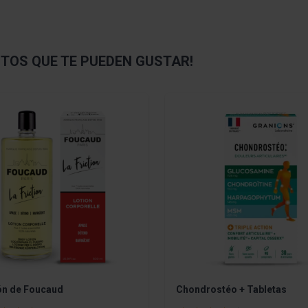
OS QUE TE PUEDEN GUSTAR!
sible using the tab key. You can skip the carousel or go straight
ón de Foucaud
Chondrostéo + Tabletas