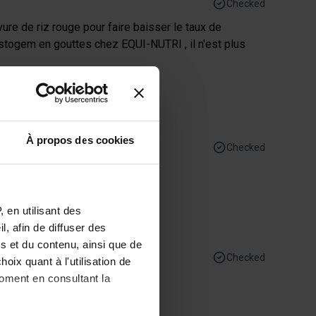
Checked
vure de riz rouge pour faire baisser le taux de
estogem en gouttes chez EQUI-NUTRI , il n'est plus
ions.fr/
À propos des cookies
Checked
 en utilisant des
, afin de diffuser des
s et du contenu, ainsi que de
Checked
oix quant à l'utilisation de
moment en consultant la