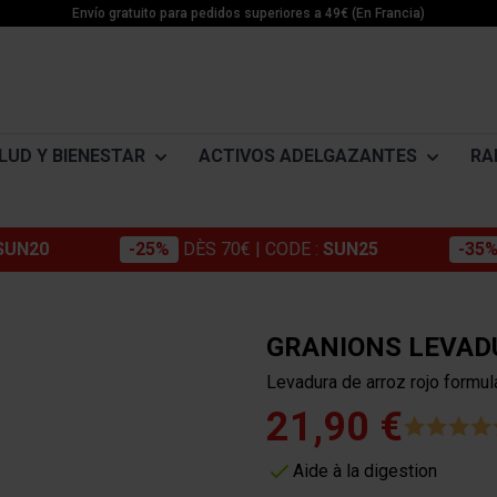
Envío gratuito para pedidos superiores a 49€ (En Francia)
LUD Y BIENESTAR
ACTIVOS ADELGAZANTES
RA
SUN20
-25%
DÈS 70€
| CODE :
SUN25
-35
Morosil
NTOS PARA ADELGAZAR
ADELGAZAMIENTO ACTIVO
ENERGÍA
MINÉRAUX
Cromo
Pérdida de peso
Impulsores de energía
Magnésium
GRANIONS LEVAD
Konjac
es
Détox
Pre entreno
Potassium
Levadura de arroz rojo formu
ne
Estabilización
Creatina Monohidrato
Zinc
Café verde
21,90 €
s
ne
Tortas energéticas
Guarana
e
Barras y cápsulas
Aide à la digestion
Extracto de semilla de uva