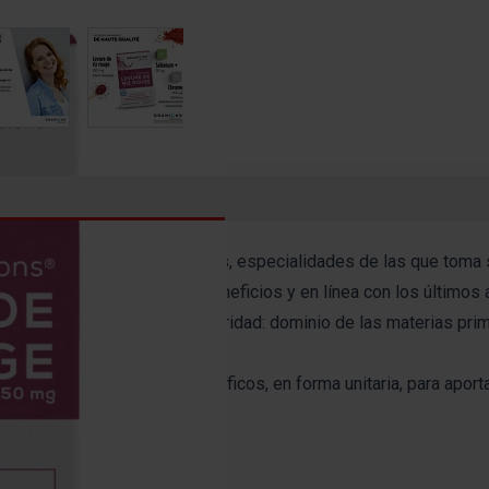
image
View larger image
View larger image
View larger image
View larger im
s en oligoelementos unitarios, especialidades de las que toma 
res, reconocidos por sus beneficios y en línea con los últimos a
nfoque de alta calidad y seguridad: dominio de las materias prim
pal: principios activos específicos, en forma unitaria, para aport
a.