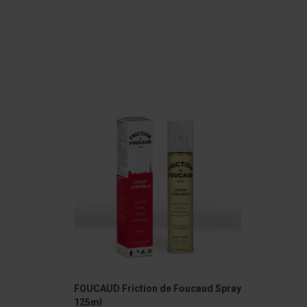
 to carousel navigation using the skip links.
FOUCAUD Friction de Foucaud Spray
125ml