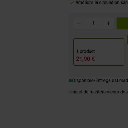
icos
es
Bebidas energéticas isotóni
Améliore la circulation sa
Geles
Cantidad
m
O GOURMET
1 product
21,90 €
es
Disponible
-
Entrega estimad
Unidad de mantenimiento de e