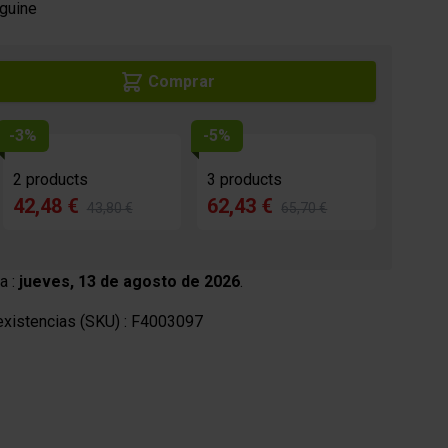
cas
Productos cosméticos
nguine
Comprar
-3%
-5%
2 products
3 products
42,48 €
62,43 €
43,80 €
65,70 €
a :
jueves, 13 de agosto de 2026
.
xistencias (SKU) :
F4003097