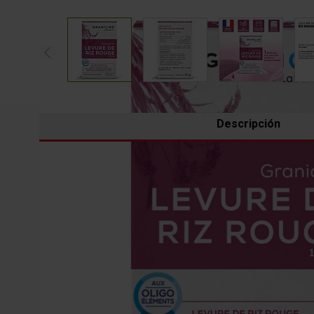
View larger image
View larger image
View larger 
Descripción
Desde 1948, los Laboratorios Granions son especialista
Hoy, extiende su know-how a principios activos innovado
El laboratorio farmacéutico Granions forma parte de un e
legislación francesa y europea, trazabilidad.
Así, los Laboratorios Granions confirman su misión princi
organismo.
Granions Levadura de arroz rojo formulada en monacolin