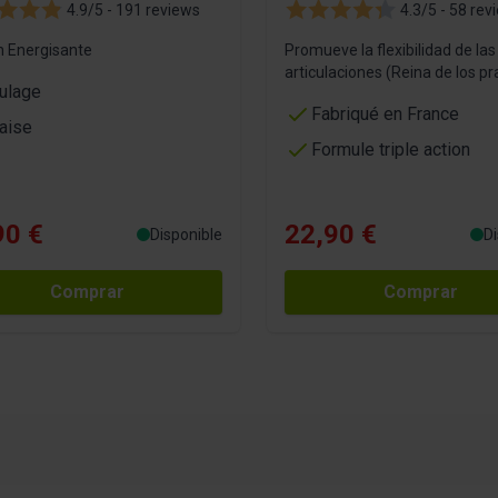
4.9/5 -
191 reviews
4.3/5 -
58 rev
ón Energisante
Promueve la flexibilidad de las
articulaciones (Reina de los p
ulage
Fabriqué en France
aise
Formule triple action
90 €
22,90 €
Disponible
Di
Comprar
Comprar