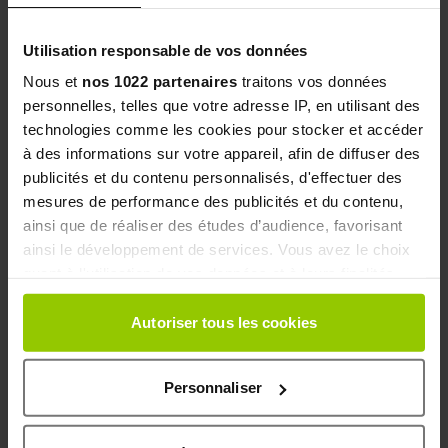
clinique instrumental réalisé sur 25 femmes.
Utilisation responsable de vos données
Nous et
nos 1022 partenaires
traitons vos données
PRINCIPES ACTIFS
personnelles, telles que votre adresse IP, en utilisant des
technologies comme les cookies pour stocker et accéder
à des informations sur votre appareil, afin de diffuser des
publicités et du contenu personnalisés, d'effectuer des
mesures de performance des publicités et du contenu,
ainsi que de réaliser des études d’audience, favorisant
SEL MARIN
ainsi le développement de services. Vous avez le choix
quant à l'utilisation de vos données et à leurs finalités.
Élimine les peaux mortes et active le renouvellement
Vous pouvez modifier ou retirer votre consentement à
cellulaire
tout moment en consultant la Déclaration relative aux
Autoriser tous les cookies
cookies ou en cliquant sur l'icône de confidentialité.
KIGELIA AFRICANA
Personnaliser
Si vous le permettez, nous aimerions également :
Collecter des informations sur votre localisation
Favorise la combustion des amas graisseux
géographique qui peuvent être précises à plusieurs