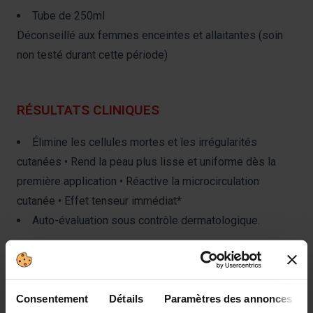
Tube de 250ml
Déconseillé aux femmes enceintes et allaitantes (soin
non testé durant cette période)
RÉSULTATS CLINIQUES
Élimine les cellules mortes et les irrégularités
cutanées • Rend la peau plus lisse et uniforme dès la
première application • Réactive la microcirculation
cutanée • Effet tenseur immédiat*
Auto-évaluation sous contrôle dermatologique.
PROTOCOLE DE TEST
Consentement
Détails
Paramètres des annonces
Résultats visibles dès la première application. Test