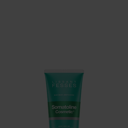
LISSANT FESSES - MASQUE
EXFOLIANT PERFECTEUR
Lisse et uniformise la peau.
32,90 €
Disponible