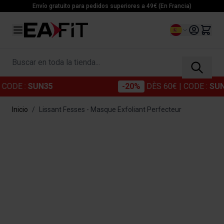
Ir al contenido
Envío gratuito para pedidos superiores a 49€ (En Francia)
Lenguaje
Buscar en toda la tienda...
ODE :
SUN35
-20%
DÈS 60€
| CODE :
SUN2
Inicio
/
Lissant Fesses - Masque Exfoliant Perfecteur
Main image
Click to view image in fullscreen