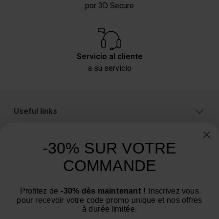
por 3D Secure
Servicio al cliente
a su servicio
Useful links
A proposito
-30% SUR VOTRE
Categorías
COMMANDE
¿Necesita consejo? ¿Tiene alguna pregunta?
Estamos a su servicio de lunes a viernes: de 9:00 a
Profitez de
-30% dès maintenant !
Inscrivez vous
pour recevoir votre code promo unique et nos offres
12:00 y de 14:00 a 16:00
à durée limitée.