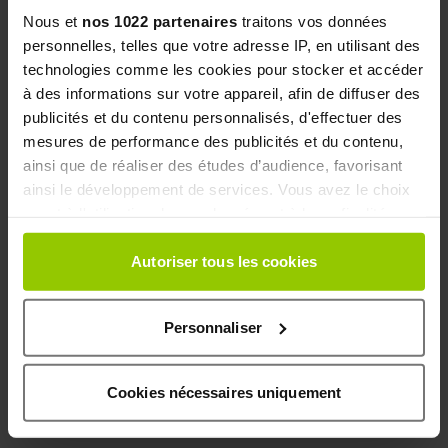
pèsent sur l’équilibre.
Nous et
nos 1022 partenaires
traitons vos données
Cheveux, boisson, poudre de
maca
:
personnelles, telles que votre adresse IP, en utilisant des
Les bénéfices “cheveux” relèvent surtout d’un
technologies comme les cookies pour stocker et accéder
raisonnement indirect (antioxydants, circulation),
à des informations sur votre appareil, afin de diffuser des
avec des données limitées. Pour la
poudre
publicités et du contenu personnalisés, d'effectuer des
de
maca
ou la “boisson
maca
”, l’intérêt dépend
mesures de performance des publicités et du contenu,
beaucoup de la dose réellement consommée et
ainsi que de réaliser des études d’audience, favorisant
de la régularité, alors qu’une forme
ainsi le développement de services. Vous avez le choix
comprimé/extrait simplifie la
reproductibilité de la
quant à l'utilisation de vos données et à leurs finalités.
prise
.
Vous pouvez modifier ou retirer votre consentement à
tout moment en consultant la Déclaration relative aux
Autoriser tous les cookies
MODE D’EMPLOI, POSOLOGIE &
cookies ou en cliquant sur l'icône de confidentialité.
PRÉCAUTIONS
Personnaliser
Si vous le permettez, nous aimerions également :
Collecter des informations sur votre localisation
COMMENT ET QUAND PRENDRE DU
géographique qui peuvent être précises à plusieurs
Cookies nécessaires uniquement
mètres près
MACA ?
Identifier votre appareil en l'analysant activement