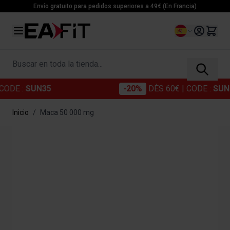
Ir al contenido
Envío gratuito para pedidos superiores a 49€ (En Francia)
Lenguaje
Buscar en toda la tienda...
UN35
-20%
DÈS 60€
| CODE :
SUN20
Inicio
/
Maca 50 000 mg
Main image
Click to view image in fullscreen