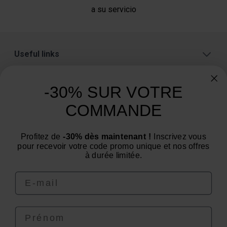
a su servicio
Useful links
A proposito
-30% SUR VOTRE
Categorías
COMMANDE
¿Necesita consejo? ¿Tiene alguna pregunta?
Estamos a su servicio de lunes a viernes: de 9:00 a
Profitez de
-30% dès maintenant !
Inscrivez vous
pour recevoir votre code promo unique et nos offres
12:00 y de 14:00 a 16:00
à durée limitée.
Email
Prénom
4.6
/
5