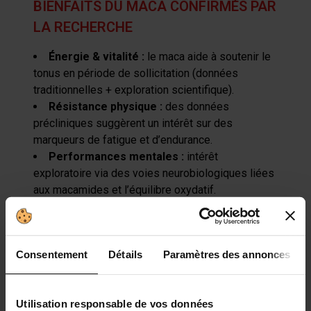
BIENFAITS DU MACA CONFIRMÉS PAR
LA RECHERCHE
Énergie & vitalité
:
l
e
maca
aide à soutenir le
tonus en période de sollicitation (données
traditionnelles + exploration scientifique).
Résistance physique
:
des données
précliniques suggèrent un intérêt sur des
marqueurs de fatigue et d’endurance.
Performances mentales
:
intérêt
exploratoire via des voies neurobiologiques liées
aux
macamides
et l’équilibre oxydatif.
Fonction sexuelle & désir
:
des essais et
revues se sont penchés sur l’amélioration du
désir et de certains paramètres de fonction
Consentement
Détails
Paramètres des annonces
sexuelle.
Équilibre hormonal
:
l
e
maca
n’est pas une
hormone, mais elle est utilisée comme soutien
Utilisation responsable de vos données
global, notamment quand la fatigue et le stress