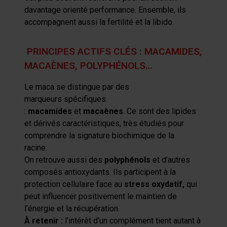
davantage orienté performance. Ensemble, ils
accompagnent aussi la fertilité et la libido.
PRINCIPES ACTIFS CLÉS : MACAMIDES,
MACAÈNES, POLYPHÉNOLS…
L
e
maca
se distingue
par
de
s
mar
queu
rs
spécifiques
:
macamides
et
macaènes
. Ce sont des lipides
et dérivés caractéristiques, très étudiés pour
comprendre la signature
biochimique
de la
racine.
On retrouve aussi des
polyphénols
et d’autres
composés antioxydants. Ils participent à la
protection cellulaire face au
stress oxydatif
,
qui
peut influencer positivement le maintien de
l’énergie et la récupération.
À retenir :
l’intérêt d’un complément tient autant à