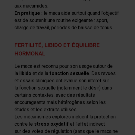
aux
macamides
.
En pratique :
l
e
maca
aide surtout quand l’objectif
est de soutenir une routine exigeante : sport,
charge de travail, périodes de baisse de tonus.
FERTILITÉ, LIBIDO ET ÉQUILIBRE
HORMONAL
L
e
maca
est reconnu pour son usage autour de
la
libido
et de la
fonction sexuelle
. Des revues
et essais cliniques ont évalué son intérêt sur
la
fon
ction sexuelle (notamment le désir) dans
certains contextes, avec des résultats
encourageants mais hétérogènes selon les
études et les extraits
utilisés
.
Les mécanismes explorés incluent la protection
contre le
stress oxydatif
et l’
effet
indirect
sur
des
voies de régulation (sans
qu
e le
maca
ne