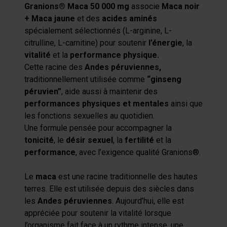
Granions® Maca 50 000 mg
associe
Maca noir
+ Maca jaune
et des
acides aminés
spécialement sélectionnés (L-arginine, L-
citrulline, L-carnitine) pour soutenir
l’énergie
, la
vitalité
et la
performance physique.
Cette racine des
Andes péruviennes,
traditionnellement utilisée comme
“ginseng
péruvien”
, aide aussi à maintenir des
performances physiques et mentales
ainsi que
les fonctions sexuelles au quotidien.
Une formule pensée pour accompagner la
tonicité
, le
désir sexuel
, la
fertilité
et la
performance
, avec l’exigence qualité Granions®.
L
e
maca
est une racine traditionnelle des hautes
terres. Elle est utilisée depuis des siècles dans
les
Andes péruviennes
. Aujourd’hui, elle est
appréciée pour soutenir la vitalité lorsque
l’organisme fait face à un rythme intense, une