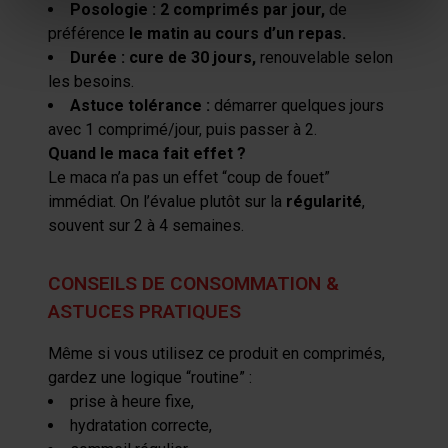
pour en relever les caractéristiques spécifiques
Posologie
:
2 comprimés par jour
,
de
préférence
(empreintes digitales).
le matin
au cours d’un repas
.
Durée
:
cure de 30 jours
,
renouvelable selon
Pour en savoir plus sur le traitement de vos données
les besoins.
personnelles et définir vos préférences, reportez-vous à
Astuce tolérance
:
démarrer quelques jours
la
section « Détails »
. Vous pouvez modifier ou retirer
avec 1 comprimé/jour, puis passer à 2.
votre consentement à tout moment à partir de la
Quand le
maca
fait effet ?
déclaration sur les cookies.
L
e
maca
n’a pas un effet “coup de fouet”
immédiat. On l’évalue plutôt sur la
régularité
,
Les cookies nous permettent de personnaliser le contenu
souvent sur 2 à 4 semaines.
et les annonces, afin de vous offrir des fonctionnalités
relatives aux médias sociaux et de nous permettre une
analyse du trafic. Nous partageons également des
CONSEILS DE CONSOMMATION &
informations sur votre utilisation de notre site avec nos
ASTUCES PRATIQUES
partenaires de médias sociaux, de publicité et analyse,
qui peuvent combiner celles-ci avec des informations
Même si vous utilisez ce produit en comprimés,
autres que vous leur avez fournies par ailleurs ou
gardez une logique “routine” :
collectées lors de votre utilisation de leurs services.
prise
à heure fixe,
hydratation
correcte,