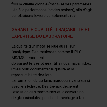
fois la vitalité globale (
maca
) et des paramètres
liés à la performance (acides aminés)
, afin d’agir
sur plusieurs leviers complémentaires
.
GARANTIE QUALITÉ, TRAÇABILITÉ ET
EXPERTISE DU LABORATOIRE
La q
ualité d’un
maca
se
joue auss
i sur
l’analytique.
Des méthodes
comme
l
HPLC
-
MS/MS permettent
de
caractériser
et
quantifier
des
macamides
,
utiles pour documenter la qualité et la
reproductibilité des lots.
La formation de certains marqueurs varie aussi
avec le
séchage
. Des travaux décrivent
l’évolution des
macamides
et la conversion
de
glucosinolates
pendant le séchage à l’air.