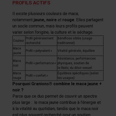
PROFILS ACTIFS
Il existe plusieurs couleurs de
maca
,
notamment
jaune
,
noire
et
rouge
. Elles partagent
un socle commun, mais leurs profils peuvent
varier selon l’origine, la culture et le séchage.
Profil généralement
Bénéfices ciblés (usage
Couleur
recherché
traditionnel)
Maca
Profil
«
polyvalent
»
Vitalité générale
,
équilibre
jaune
Résistance
,
performances
Maca
Profil
«
performance
»
physiques
, soutien de
noir
la
libido
,
du
désir sexuel
Maca
Équilibres spécifiques (selon
Profil
«
confort
»
rouge
les usages)
Pourquoi
Gr
anions
®
combine
le
maca
jaune +
noir ?
Parce que ce duo permet de couvrir un spectre
plus large :
le
maca
jaune contribue à l’énergie et
à la vitalité au quotidien, tandis que le
maca
noir
est plus souvent recherché pour un soutien