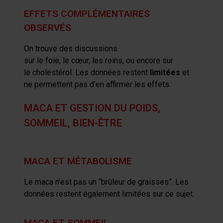
EFFETS COMPLÉMENTAIRES
OBSERVÉS
On trouve des discussions
sur
le
foie,
le
cœur,
les
reins,
ou encore sur
le
cholestérol. Les données restent
limitées
et
ne permettent
pas
d’en
affirmer les effets
.
MACA ET GESTION DU POIDS,
SOMMEIL, BIEN-ÊTRE
MACA ET MÉTABOLISME
L
e
maca
n’est pas un “brûleur de graisses”.
Les
données restent également limitées sur ce sujet
.
MACA ET SOMMEIL