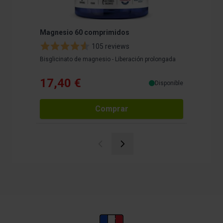
Magnesio 60 comprimidos
Zinc Bis
105 reviews
Bisglicinato de magnesio - Liberación prolongada
Biodisponi
17,40 €
19,9
Disponible
Comprar