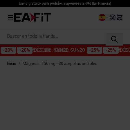
Ir al contenido
Envío gratuito para pedidos superiores a 49€ (En Francia)
Lenguaje
Buscar en toda la tienda...
0%
DÈS 60€
| CODE :
SUN20
-25%
DÈS 70€
| CODE 
Inicio
/
Magnesio 150 mg - 30 ampollas bebibles
Main image
Click to view image in fullscreen