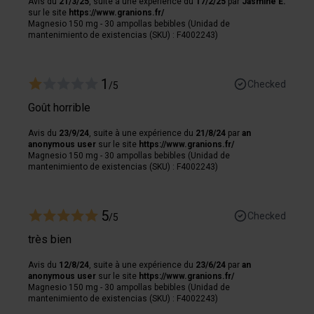
Avis du
21/3/25
, suite à une expérience du
17/2/25
par
Jasmine E.
collectées lors de votre utilisation de leurs services.
sur le site
https://www.granions.fr/
Magnesio 150 mg - 30 ampollas bebibles (Unidad de
mantenimiento de existencias (SKU) : F4002243)
1
Checked
/5
Goût horrible
Avis du
23/9/24
, suite à une expérience du
21/8/24
par
an
anonymous user
sur le site
https://www.granions.fr/
Magnesio 150 mg - 30 ampollas bebibles (Unidad de
mantenimiento de existencias (SKU) : F4002243)
5
Checked
/5
très bien
Avis du
12/8/24
, suite à une expérience du
23/6/24
par
an
anonymous user
sur le site
https://www.granions.fr/
Magnesio 150 mg - 30 ampollas bebibles (Unidad de
mantenimiento de existencias (SKU) : F4002243)