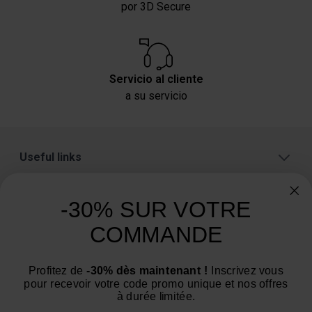
por 3D Secure
Servicio al cliente
a su servicio
Useful links
A proposito
-30% SUR VOTRE
Categorías
COMMANDE
¿Necesita consejo? ¿Tiene alguna pregunta?
Estamos a su servicio de lunes a viernes: de 9:00 a
Profitez de
-30% dès maintenant !
Inscrivez vous
pour recevoir votre code promo unique et nos offres
12:00 y de 14:00 a 16:00
à durée limitée.