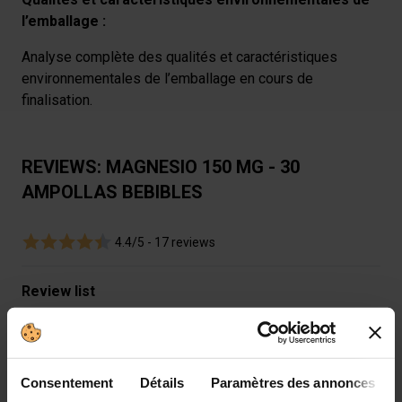
l’emballage :
Analyse complète des qualités et caractéristiques
environnementales de l’emballage en cours de
finalisation.
REVIEWS: MAGNESIO 150 MG - 30
AMPOLLAS BEBIBLES
4.4/5 -
17 reviews
Review list
4.4
/5
Consentement
Détails
Paramètres des annonces