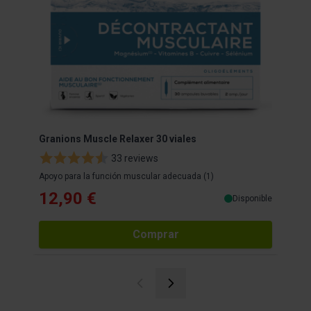
Granions Muscle Relaxer 30 viales
Magn
33 reviews
Apoyo para la función muscular adecuada (1)
Bisgl
12,90 €
17
Disponible
Comprar