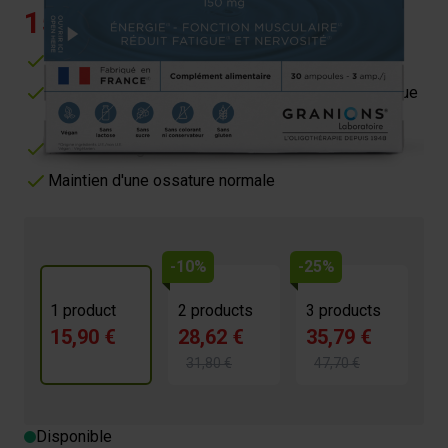
15,90 €
4.4/5 -
17 reviews
Contribue à réduire la fatigue et le stress
Contribue aux fonctions musculaire et psychologique
normales
Réduit la fatigue
Maintien d'une ossature normale
-10%
-25%
1 product
2 products
3 products
15,90 €
28,62 €
35,79 €
31,80 €
47,70 €
Disponible