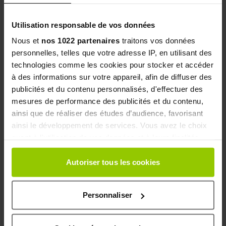
Basé sur
17
avis soumis à un contrôle
Utilisation responsable de vos données
Voir l’attestation de confiance
Nous et
nos 1022 partenaires
traitons vos données
5 stars
13
personnelles, telles que votre adresse IP, en utilisant des
technologies comme les cookies pour stocker et accéder
4 stars
2
à des informations sur votre appareil, afin de diffuser des
3 stars
0
publicités et du contenu personnalisés, d'effectuer des
2 stars
0
mesures de performance des publicités et du contenu,
1 star
2
ainsi que de réaliser des études d’audience, favorisant
ainsi le développement de services. Vous avez le choix
Sort reviews
quant à l'utilisation de vos données et à leurs finalités.
Vous pouvez modifier ou retirer votre consentement à
tout moment en consultant la Déclaration relative aux
Autoriser tous les cookies
cookies ou en cliquant sur l'icône de confidentialité.
Personnaliser
Si vous le permettez, nous aimerions également :
Collecter des informations sur votre localisation
5
Checked
/5
géographique qui peuvent être précises à plusieurs