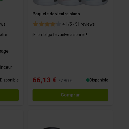
Paquete de vientre plano
ews
4.1/5 -
51 reviews
otre
¡El ombligo te vuelve a sonreír!
nage,
inceur
66,13 €
Disponible
Disponible
77,80 €
Comprar