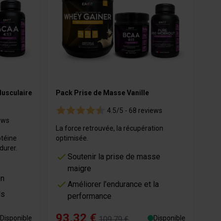
usculaire
Pack Prise de Masse Vanille
4.5/5 -
68 reviews
ews
La force retrouvée, la récupération
otéine
optimisée.
durer.
Soutenir la prise de masse
maigre
on
Améliorer l’endurance et la
ls
performance
93,32 €
Disponible
Disponible
109,79 €