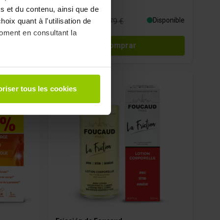
s et du contenu, ainsi que de
78,87 €
Disponible
Disponible
oix quant à l'utilisation de
92,79 €
moment en consultant la
Comprar
à plusieurs mètres près
riser tous les cookies
pécifiques (empreintes
, reportez-vous à la
section «
claration sur les cookies.
 des fonctionnalités relatives
t des informations sur votre
ui peuvent combiner celles-ci
de votre utilisation de leurs