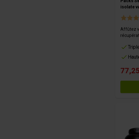
Packs Sè
isolate v
Affûtez v
récupérat
Tripl
Haute
77,25