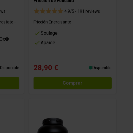
Fricción de Foucaud
ews
4.9/5 -
191 reviews
rostate -
Fricción Energisante
Soulage
 Ox®
Apaise
28,90 €
Disponible
Disponible
Comprar