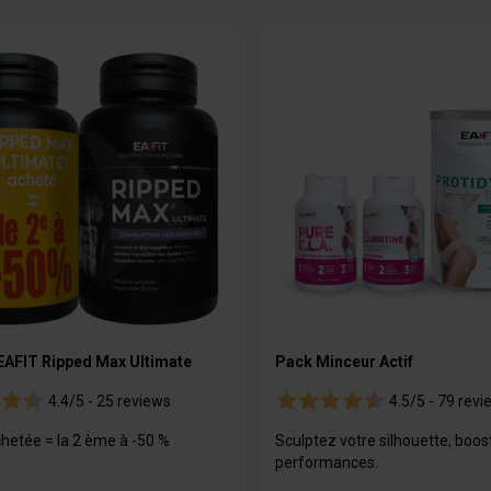
icos
es
Bebidas energéticas isotóni
Geles
m
O GOURMET
es
 EAFIT Ripped Max Ultimate
Pack Minceur Actif
4.4/5 -
25 reviews
4.5/5 -
79 revi
chetée = la 2 ème à -50 %
Sculptez votre silhouette, boos
performances.