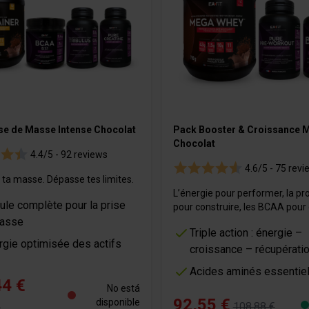
se de Masse Intense Chocolat
Pack Booster & Croissance M
Chocolat
4.4/5 -
92 reviews
4.6/5 -
75 revi
 ta masse. Dépasse tes limites.
L’énergie pour performer, la pr
ule complète pour la prise
pour construire, les BCAA pour 
asse
Triple action : énergie –
rgie optimisée des actifs
croissance – récupérati
Acides aminés essentie
44 €
No está
92,55 €
disponible
108,88 €
€