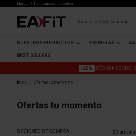
Ir al contenido
Marca nº 1 en nutrición deportiva
Buscar en toda la tienda...
NUESTROS PRODUCTOS
MIS METAS
SA
BEST SELLERS
-20%
DÈS 60€
| CODE :
PROTEÍNAS
DESARROLLO MUSCULAR
CATÉGORIES
SUPLEME
ACTIFS
Inicio
/
Ofertas tu momento
Protéinas Whey
Desarrollo muscular
Articulaciones
Proteína
Collagène
Gainers
Aumento de peso
Belleza
Quemador
Omega 3
Ofertas tu momento
Caseína
Secado y definición muscular
Bienestar cotidiano
Drenante
Glucosami
Proteínas vegetales y veganas
Digestión y el Tránsito
Captadore
Chondroïti
Barras de proteínas
Sistema inmunológico
Détox
Mélatonin
OPCIONES DE COMPRA
20
artículo