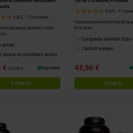
che et Définition Musculaire
Lot de 2 Granions Prostate
anille
4.5/5 -
11 revi
4.5/5 -
113 reviews
Fonctionnement normal de la p
otre physique, boostez votre
Prix Choc
ion.
Complexe breveté Enzy
e action
Confort urinaire
 teneur en protéines lentes
 €
43,50 €
Disponible
90,88 €
Comprar
Comprar