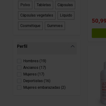
Polvo
Tabletas
Cápsulas
Cápsulas vegetales
Líquido
50,99
Cosmétique
Gummies
Perfil
filter
Hombres
(
19
)
Ancianos
(
17
)
Mujeres
(
17
)
Deportistas
(
16
)
Mujeres embarazadas
(
2
)