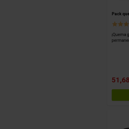
Pack qu
¡Quema g
permanen
51,68