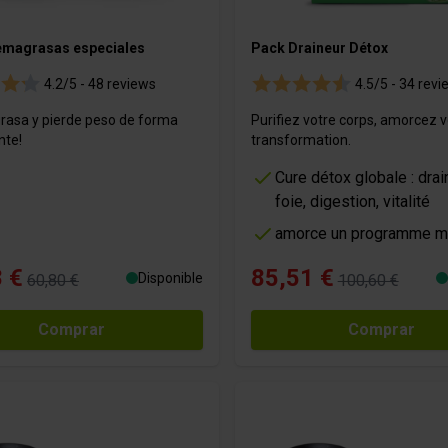
emagrasas especiales
Pack Draineur Détox
4.2/5 -
48 reviews
4.5/5 -
34 revi
rasa y pierde peso de forma
Purifiez votre corps, amorcez v
te!
transformation.
Cure détox globale : drai
foie, digestion, vitalité
amorce un programme m
 €
85,51 €
Disponible
60,80 €
100,60 €
Comprar
Comprar