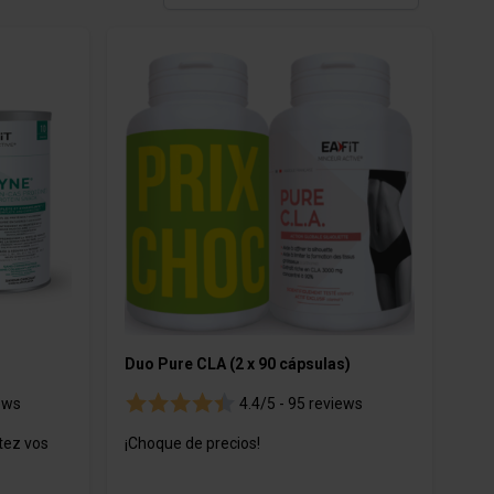
cas
Productos cosméticos
Duo Pure CLA (2 x 90 cápsulas)
ews
4.4/5 -
95 reviews
tez vos
¡Choque de precios!