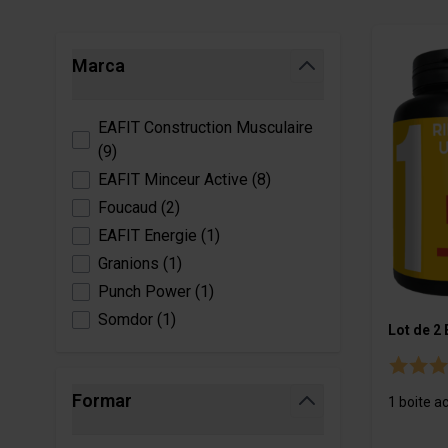
Sistema cardiovascular
Anticelulit
Probiotiqu
Estrés
Carnitina
Skip to product list
Marca
Sueño
CLA
filter
Vitaminas, minerales y antioxidantes
Coupe fai
EAFIT Construction Musculaire
(
9
)
PAQUETES
DESCANS
EAFIT Minceur Active
(
8
)
Paquetes de construcción muscular
Barras
Foucaud
(
2
)
Packs para ganar masa
Panquequ
EAFIT Energie
(
1
)
Paquetes adelgazantes y secos
Granions
(
1
)
Packs adelgazantes
Punch Power
(
1
)
Packs para adelgazar
Somdor
(
1
)
Lot de 2
Paquetes de resistencia y energía
Formar
1 boite a
filter