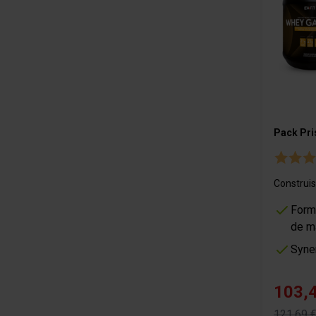
Pack Pri
Construis
Form
de m
Syne
103,
121,69 