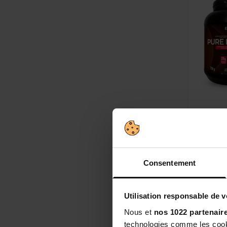
Pack Per
Puissance,
Consentement
gagnant p
Form
Utilisation responsable de 
Souti
Nous et
nos 1022 partenair
technologies comme les cooki