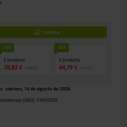
cas
Productos cosméticos
o
Comprar
-10%
-25%
2 products
3 products
35,82 €
44,79 €
39,80 €
59,70 €
a :
viernes, 14 de agosto de 2026
.
xistencias (SKU) :
F4003529