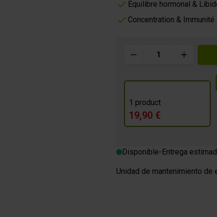
icos
es
Bebidas energéticas isotóni
Équilibre hormonal & Libid
Geles
Concentration & Immunité
m
Cantidad
O GOURMET
1 product
es
19,90 €
Disponible
-
Entrega estimad
Unidad de mantenimiento de e