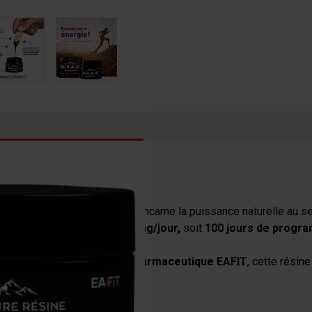
image
View larger image
View larger image
View larger image
ERFORMANCE SPORTIVE
ésine pure de
Shilajit
EAFIT
incarne la puissance naturelle au se
 un
dosage optimal de 500 mg/jour
,
soit
100 jours de progr
t à la rigueur de la
qualité pharmaceutique EAFIT
, cette résin