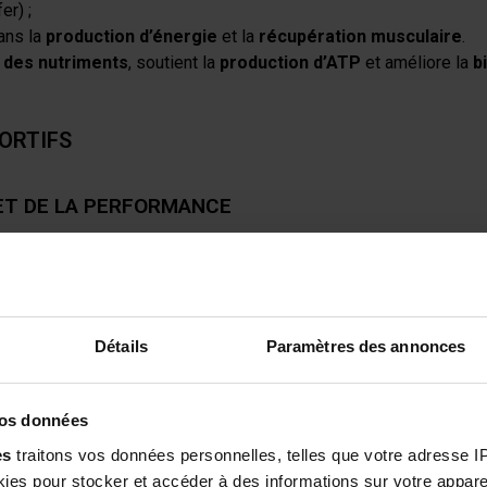
er) ;
ans la
production d’énergie
et la
récupération musculaire
.
 des nutriments
, soutient la
production d’ATP
et améliore la
b
PORTIFS
 ET DE LA PERFORMANCE
ritable
carburant cellulaire
de la contraction musculaire.
e supplémentation en Shilajit augmente de
+20 % l’énergie mito
e tolérance à l’effort
.
Détails
Paramètres des annonces
 ET DE LA FORCE MUSCULAIRE
e qu’une dose quotidienne de
500 mg de Shilajit purifié pend
vos données
mes actifs.
es
traitons vos données personnelles, telles que votre adresse IP,
soutient la
prise de masse maigre
et renforce la
force muscul
es pour stocker et accéder à des informations sur votre appareil