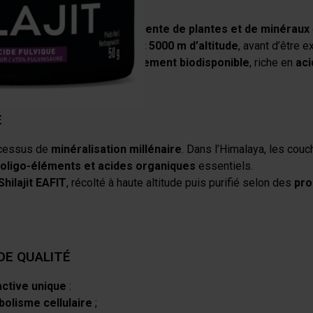
e
issue de la
décomposition lente de plantes et de minéraux
ce rare se forme entre
1000 et 5000 m d’altitude
, avant d’être ex
tionnelle
: une
formule hautement biodisponible
, riche en
aci
E
processus de
minéralisation millénaire
. Dans l’Himalaya, les cou
 oligo-éléments et acides organiques
essentiels.
Shilajit EAFIT
, récolté à haute altitude puis purifié selon des
pro
 DE QUALITÉ
ctive unique
:
olisme cellulaire
;