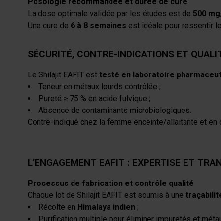
Posologie recommandée et durée de cure
La dose optimale validée par les études est de
500 mg
Une cure de
6 à 8 semaines
est idéale pour ressentir l
SÉCURITÉ, CONTRE-INDICATIONS ET QUALI
Le Shilajit EAFIT est
testé en laboratoire pharmaceu
Teneur en métaux lourds contrôlée ;
Pureté ≥ 75 % en acide fulvique ;
Absence de contaminants microbiologiques.
Contre-indiqué chez la femme enceinte/allaitante et en 
L’ENGAGEMENT EAFIT : EXPERTISE ET TR
Processus de fabrication et contrôle qualité
Chaque lot de Shilajit EAFIT est soumis à une
traçabili
Récolte en
Himalaya indien
;
Purification multiple pour éliminer impuretés et métau