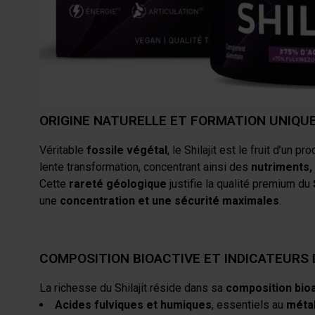
Le
Shilajit
est une
résine minéro-organique naturell
du temps, de la pression et de la chaleur, cette substan
Le
Shilajit pur EAFIT
se distingue par sa
pureté excep
parfaitement conforme à la réglementation européenne.
ORIGINE NATURELLE ET FORMATION UNIQU
Véritable
fossile végétal
, le Shilajit est le fruit d’un 
lente transformation, concentrant ainsi des
nutriments,
Cette
rareté géologique
justifie la qualité premium du
une
concentration et une sécurité maximales
.
COMPOSITION BIOACTIVE ET INDICATEURS
La richesse du Shilajit réside dans sa
composition bioa
Acides fulviques et humiques
, essentiels au
métab