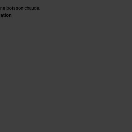
 une boisson chaude.
ration
.