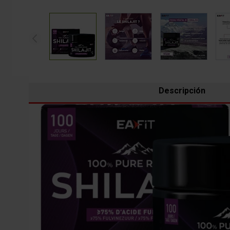
View larger image
View larger image
View larger 
Descripción
LE SHILAJIT, L’ALLIÉ NATUREL DE LA P
Directement issue des
montagnes de l’Himalaya
,
la
r
d’un extrait authentique et hautement purifié, elle délivre
musculaire
et la
force physique
.
Grâce à son
titrage élevé en acide
fulvique
(≥ 75 %)
e
sportifs
recherchant endurance, vitalité et équilibre.
QU’EST-CE QUE LE SHILAJIT PUR ?