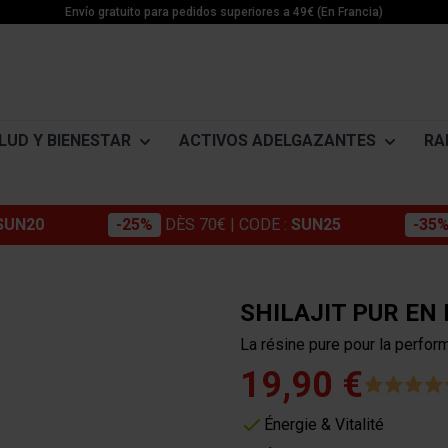
Envío gratuito para pedidos superiores a 49€ (En Francia)
LUD Y BIENESTAR
ACTIVOS ADELGAZANTES
RA
SUN20
-25%
DÈS 70€
| CODE :
SUN25
-35
Morosil
NTOS PARA ADELGAZAR
ADELGAZAMIENTO ACTIVO
ENERGÍA
MINÉRAUX
Cromo
Pérdida de peso
Impulsores de energía
Magnésium
SHILAJIT PUR EN 
Konjac
es
Détox
Pre entreno
Potassium
La résine pure pour la perform
ne
Estabilización
Creatina Monohidrato
Zinc
Café verde
19,90 €
s
ne
Tortas energéticas
Guarana
e
Barras y cápsulas
Énergie & Vitalité
Extracto de semilla de uva