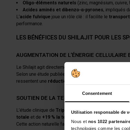
Oligo-éléments naturels
(zinc, magnésium, cuivre, f
Acides aminés et dibenzo-α-pyrones
, impliqués d
L’
acide fulvique
joue un rôle clé : il facilite le
transport
performance.
LES BÉNÉFICES DU SHILAJIT POUR LES S
AUGMENTATION DE L’ÉNERGIE CELLULAIRE
Le Shilajit agit directement sur la
production d’ATP
, vé
Selon une étude publiée sur
ScienceDirect (2023)
, un
ressentent une
réduction de la fatigue
et une
meilleur
Consentement
SOUTIEN DE LA TESTOSTÉRONE NATURELLE
L’étude clinique de
Tripathi & Upadhyay (2016)
démontr
Utilisation responsable de 
totale
et de
+19 % la testostérone libre
chez des hom
Nous et
nos 1022 partenair
Cette action naturelle favorise la
synthèse protéique
, 
technologies comme les cooki