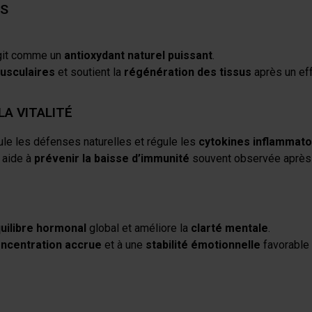
PS
 agit comme un
antioxydant naturel puissant
.
musculaires
et soutient la
régénération des tissus
après un eff
LA VITALITÉ
mule les défenses naturelles et régule les
cytokines inflammato
il aide à
prévenir la baisse d’immunité
souvent observée après
E
uilibre hormonal
global et améliore la
clarté mentale
.
ncentration accrue
et à une
stabilité émotionnelle
favorable 