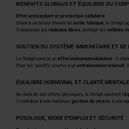
BIENFAITS GLOBAUX ET ÉQUILIBRE DU COR
Effet antioxydant et protection cellulaire
Grâce à sa teneur élevée en
acide fulvique
, le Shilajit
Il neutralise les
radicaux libres
, protège les
cellules 
SOUTIEN DU SYSTÈME IMMUNITAIRE ET DE 
Le Shilajit exerce un
effet immunomodulateur
: il sti
Pour les sportifs soumis à un
entraînement intensif
, 
ÉQUILIBRE HORMONAL ET CLARTÉ MENTAL
Au-delà de ses effets physiques, le Shilajit soutient l’
éq
Il contribue à une meilleure
gestion du stress
, à une
co
POSOLOGIE, MODE D’EMPLOI ET SÉCURITÉ