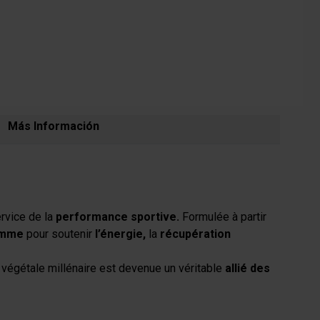
Más Información
rvice de la
performance sportive
.
Formulée à partir
amme
pour soutenir
l’
énergie
,
la
récupération
e végétale millénaire est devenue un véritable
allié des