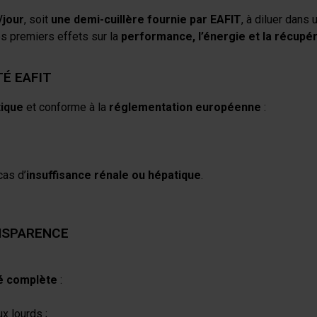
/jour
, soit
une demi-cuillère fournie par EAFIT
, à diluer dans
es premiers effets sur la
performance, l’énergie et la récupé
TÉ EAFIT
tique
et conforme à la
réglementation européenne
:
cas d’
insuffisance rénale ou hépatique
.
ANSPARENCE
té complète
:
x lourds ;