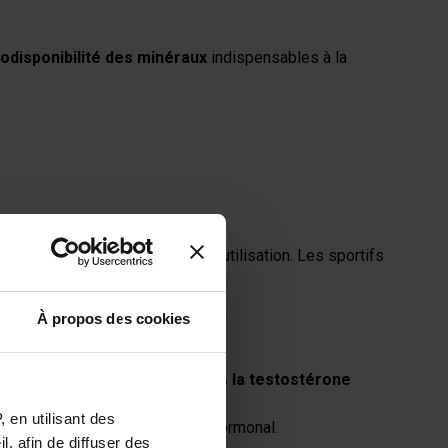
iodisponibilité des minéraux
indispensables à la
chondriale
après 8 semaines d’utilisation. Les sportifs
À propos des cookies
ant 90 jours
augmente de
+23 % la testostérone
 en utilisant des
aire
sans perturber l’équilibre hormonal.
, afin de diffuser des