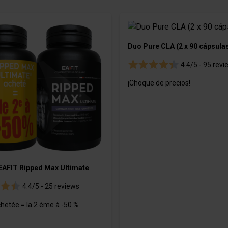
icos
es
Bebidas energéticas isotóni
Geles
Duo Pure CLA (2 x 90 cápsula
m
4.4/5 -
95 revi
O GOURMET
¡Choque de precios!
es
 EAFIT Ripped Max Ultimate
4.4/5 -
25 reviews
chetée = la 2 ème à -50 %