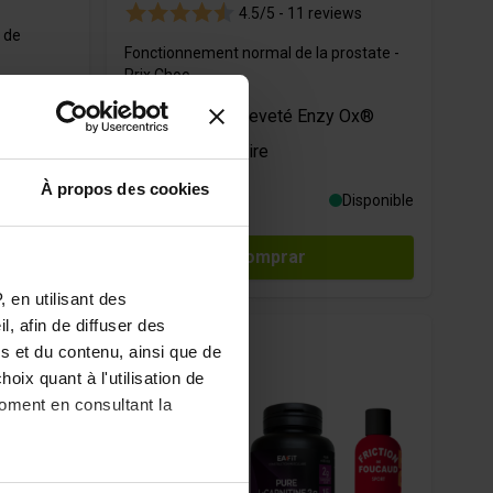
4.5/5 -
11 reviews
 de
Fonctionnement normal de la prostate -
Prix Choc
Complexe breveté Enzy Ox®
Confort urinaire
À propos des cookies
43,50 €
Disponible
Disponible
Comprar
 en utilisant des
, afin de diffuser des
s et du contenu, ainsi que de
oix quant à l'utilisation de
moment en consultant la