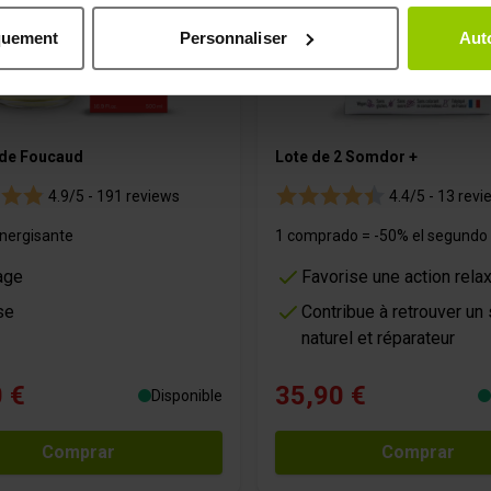
ns sur votre localisation géographique qui peuvent être précises 
quement
Personnaliser
Auto
 en l'analysant activement pour en relever les caractéristiques s
aitement de vos données personnelles et définir vos préférences
er ou retirer votre consentement à tout moment à partir de la dé
 de Foucaud
Lote de 2 Somdor +
e personnaliser le contenu et les annonces, afin de vous offrir
4.9/5 -
191 reviews
4.4/5 -
13 revi
us permettre une analyse du trafic. Nous partageons égalemen
ec nos partenaires de médias sociaux, de publicité et analyse, q
Energisante
1 comprado = -50% el segundo
 que vous leur avez fournies par ailleurs ou collectées lors 
age
Favorise une action rela
se
Contribue à retrouver un
naturel et réparateur
 €
35,90 €
Disponible
Comprar
Comprar