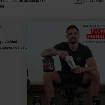
tir de 49 euros de compra (En
por 3D Secu
ia)
to
Categorías
l
Proteínas
 privacidad
Suplementos para adelgazar
s generales de venta
Energía
Recuperación
Salud y Bienestar
Paquetes
Descanso gourmet