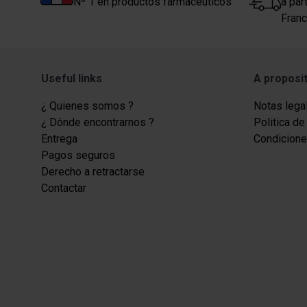
Nº 1 en productos farmacéuticos
a par
Franc
Useful links
A proposi
¿ Quienes somos ?
Notas lega
¿ Dónde encontrarnos ?
Politica de
Entrega
Condicione
Pagos seguros
Derecho a retractarse
Contactar