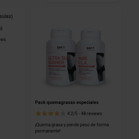
cas
Productos cosméticos
s)
ews
Pack quemagrasas especiales
4.2/5 -
48 reviews
¡Quema grasa y pierde peso de forma
permanente!