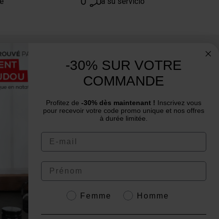
re
a su servicio
¿Necesita consejo? ¿Tiene alguna
-30% SUR VOTRE
pregunta?
COMMANDE
Estamos a su servicio de lunes a viernes:
de 9:00 a 12:00 y de 14:00 a 16:00
Profitez de
-30% dès maintenant !
Inscrivez vous
pour recevoir votre code promo unique et nos offres
à durée limitée.
Email
Prénom
4.6
/
5
Genre
Femme
Homme