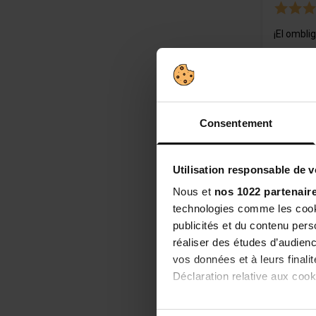
¡El omblig
Consentement
66,13
Utilisation responsable de 
Nous et
nos 1022 partenair
technologies comme les cooki
publicités et du contenu per
réaliser des études d’audienc
vos données et à leurs final
Déclaration relative aux cooki
Si vous le permettez, nous a