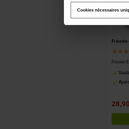
Collecter des informatio
Cookies nécessaires uni
Identifier votre appareil
digitales).
Pour en savoir plus sur le tr
Détails »
. Vous pouvez modifi
Fricción
Les cookies nous permettent d
aux médias sociaux et de no
utilisation de notre site av
Fricción 
avec des informations autres
Soul
services.
Apai
28,90