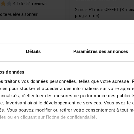
4.1/5 -
51 reviews
2 mois +1 mois OFFERT (3 mois
o te vuelve a sonreír!
programme)
Détails
Paramètres des annonces
 €
64,90 €
Disponible
77,80 €
Comprar
Comprar
vos données
es
traitons vos données personnelles, telles que votre adresse IP,
es pour stocker et accéder à des informations sur votre appareil
sonnalisés, d'effectuer des mesures de performance des publicité
e, favorisant ainsi le développement de services. Vous avez le ch
ités. Vous pouvez modifier ou retirer votre consentement à tout 
es ou en cliquant sur l'icône de confidentialité.
imerions également :