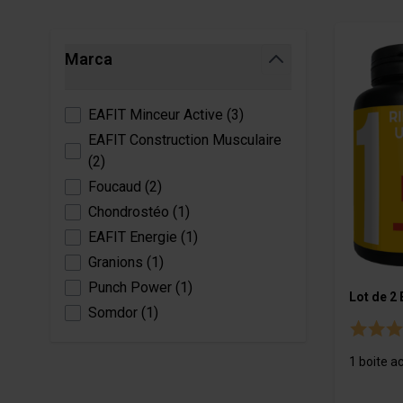
Sistema cardiovascular
Anticelulit
Probiotiqu
Estrés
Carnitina
Skip to product list
Marca
Sueño
CLA
filter
Vitaminas, minerales y antioxidantes
Coupe fai
EAFIT Minceur Active
(
3
)
PAQUETES
DESCANS
EAFIT Construction Musculaire
(
2
)
Paquetes de construcción muscular
Barras
Foucaud
(
2
)
Packs para ganar masa
Panquequ
Chondrostéo
(
1
)
Paquetes adelgazantes y secos
EAFIT Energie
(
1
)
Packs adelgazantes
Granions
(
1
)
Packs para adelgazar
Punch Power
(
1
)
Lot de 2
Somdor
(
1
)
Paquetes de resistencia y energía
1 boite a