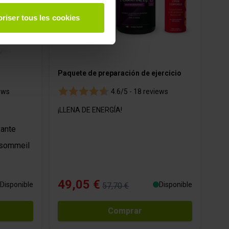
à plusieurs mètres près
riser tous les cookies
pécifiques (empreintes
, reportez-vous à la
section «
claration sur les cookies.
Paquete de preparación de ejercicio
 des fonctionnalités relatives
ews
4.6/5 -
18 reviews
t des informations sur votre
ui peuvent combiner celles-ci
¡LLENA DE ENERGÍA!
de votre utilisation de leurs
xante
 sommeil
49,05 €
Disponible
Disponible
57,70 €
Comprar